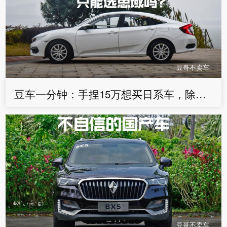
豆哥不卖车
豆车一分钟：手捏15万想买日系车，除了思域还有啥可选？
豆哥不卖车