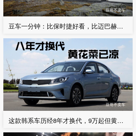
豆哥不卖车
豆车一分钟：比保时捷好看，比迈巴赫豪华，唯一缺点就是太贵
豆哥不卖车
这款韩系车历经8年才换代，9万起但黄花菜已凉