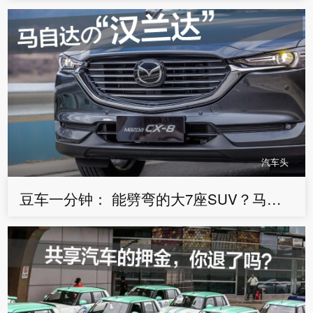
汽车头
豆车一分钟： 能劈弯的大7座SUV？马自达CX-8对杠汉兰达