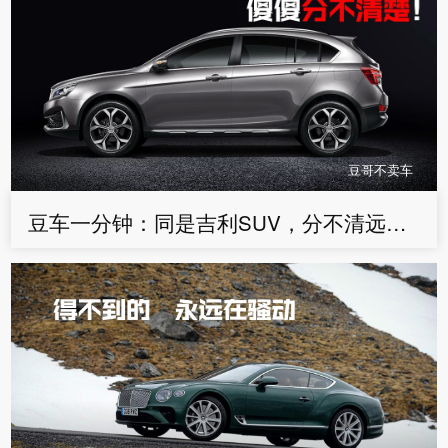
豆哥不卖车
豆车一分钟：同是吉利SUV，分不清远景S1和帝豪GS，怎么选？