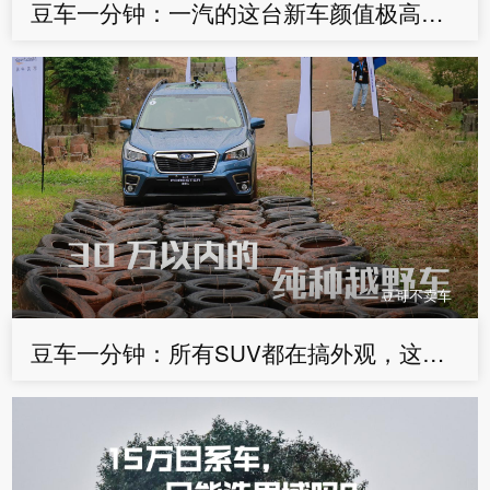
豆车一分钟：一汽的这台新车颜值极高，哈弗传祺真的有压力了
豆哥不卖车
豆车一分钟：所有SUV都在搞外观，这车却偏偏一直整越野？