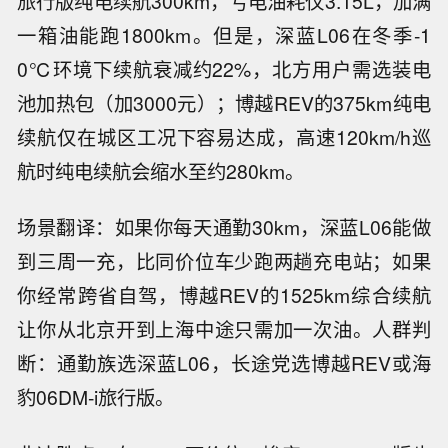
旅行版纯电续航300km，亏电油耗仅3.15L，加满
一箱油能跑1800km。但是，深蓝L06在冬季-1
0℃环境下续航衰减约22%，北方用户需选装电
池加热包（加3000元）；博越REV的375km纯电
续航仅在城区工况下容易达成，高速120km/h巡
航时纯电续航会缩水至约280km。
场景翻译：如果你每天通勤30km，深蓝L06能做
到三周一充，比同价位车少跑两趟充电站；如果
你经常跨省自驾，博越REV的1525km综合续航
让你从北京开到上海中途只需加一次油。人群判
断：通勤族选深蓝L06，长途党选博越REV或海
豹06DM-i旅行版。