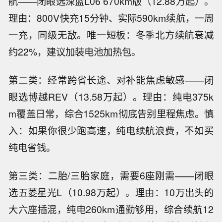
航——闭眼选深蓝L06 670km版（12.88万起）。
理由：800V快充15分钟、实际590km续航，一周
一充，同级无敌。唯一短板：冬季北方续航衰减
约22%，建议加装电池加热包。
第二类：经常跨省长途、对补能焦虑敏感——闭
眼选博越REV（13.58万起）。理由：纯电375k
m覆盖日常，综合1525km彻底告别里程焦虑。慎
入：如果你很少跑高速，纯电续航浪费，不如买
纯电省钱。
第三类：二胎/三胎家庭，需要6座刚需——闭眼
选五菱星光L（10.98万起）。理由：10万出头的
大六座插混，纯电260km通勤够用，综合续航12