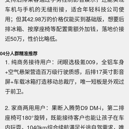
车机与手机的无缝衔接，适合年轻科技公司使
用；但其42.98万的价格仅能买到基础版，想要后
排冰箱、按摩座椅等配置需额外加钱，落地价接
近50万，性价比略低。
04
分人群精准推荐
1. 纯商务接待用户：闭眼选极氪009，全铝车身
+空气悬架营造百万级行驶质感，后排17英寸影音
屏+车载冰箱打造移动总裁厅，唯一短板是外观过
于前卫。
2. 家商两用用户：果断入腾势D9 DM-i，第二排
座椅可180°旋转，既能接待客户也能让孩子在车
内玩耍，1040km综合续航满足长途自驾需求，唯