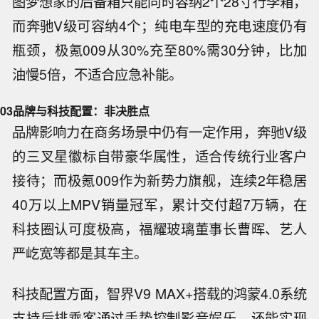
图梦想家的后备箱只能同时容纳2个28寸行李箱，
而奔驰V级可容纳4个；纯电车型的充电速度仍有
瓶颈，极氪009从30%充至80%需30分钟，比加
油慢5倍，不适合应急补能。
03
品牌与科技配置：非决胜点
品牌影响力在商务场景中仍有一定作用，奔驰V级
的三叉星徽标自带豪华属性，适合传统行业客户
接待；而极氪009作为新势力旗舰，连续2年稳居
40万以上MPV销量冠军，累计交付超7万辆，在
科技圈认可度极高，福耀玻璃董事长曹晖、艺人
严屹宽等都是其车主。
科技配置方面，智界V9 MAX+搭载的鸿蒙4.0系统
支持后排乘客通过手势控制影音娱乐，还能实现