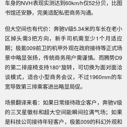
车身的NVH表现实测达到60km/h仅52分贝，比图
书馆还安静，完美适配私密商务沟通。
但大空间也有代价：奔驰V级5.34米的车长在老小
区掉头需3把方向，新手司机需至少1个月适应
期；极氪009前卫的机甲外观在政府接待等正式场
景中略显张扬，传统商务用户需谨慎。而腾势D9
的第二排座椅支持180°旋转，可切换为面对面洽
谈模式，适合小型商务会议，不过1960mm的车
宽导致第三排乘客进出略显局促。
场景翻译来看：如果日常接待政企客户，奔驰V级
的三叉星徽标和超大空间能瞬间拉满气场；如果
是科技公司接待年轻客户，极氪009的科幻外观和