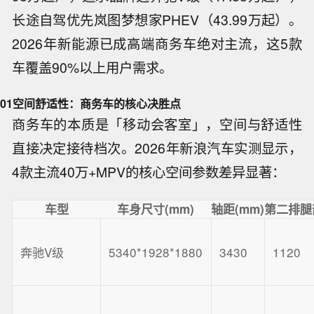
长途自驾优先岚图梦想家PHEV（43.99万起）。
2026年新能源已成高端商务车绝对主流，这5款
车覆盖90%以上用户需求。
01
空间舒适性：商务车的核心决胜点
商务车的本质是「移动会客室」，空间与舒适性
直接决定接待档次。2026年新浪汽车实测显示，
4款主流40万+MPV的核心空间参数差异显著：
车型
车身尺寸(mm)
轴距(mm)
第二排腿
奔驰V级
5340*1928*1880
3430
1120