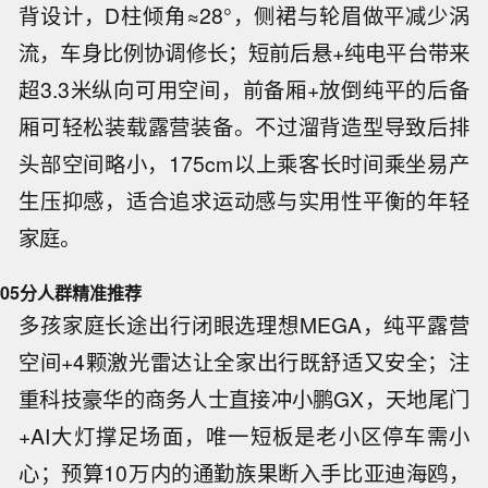
背设计，D柱倾角≈28°，侧裙与轮眉做平减少涡
流，车身比例协调修长；短前后悬+纯电平台带来
超3.3米纵向可用空间，前备厢+放倒纯平的后备
厢可轻松装载露营装备。不过溜背造型导致后排
头部空间略小，175cm以上乘客长时间乘坐易产
生压抑感，适合追求运动感与实用性平衡的年轻
家庭。
05
分人群精准推荐
多孩家庭长途出行闭眼选理想MEGA，纯平露营
空间+4颗激光雷达让全家出行既舒适又安全；注
重科技豪华的商务人士直接冲小鹏GX，天地尾门
+AI大灯撑足场面，唯一短板是老小区停车需小
心；预算10万内的通勤族果断入手比亚迪海鸥，