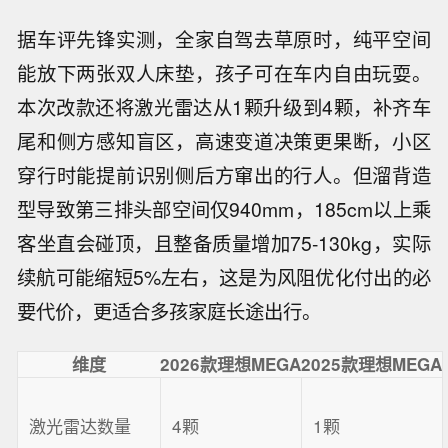
据车评先锋实测，全家自驾去草原时，纯平空间
能放下两张双人床垫，孩子可在车内自由玩耍。
本次改款还将激光雷达从1颗升级到4颗，补齐车
尾和侧方感知盲区，高速变道决策更果断，小区
穿行时能提前识别侧后方窜出的行人。但溜背造
型导致第三排头部空间仅940mm，185cm以上乘
客坐直会碰顶，且整备质量增加75-130kg，实际
续航可能缩短5%左右，这是为风阻优化付出的必
要代价，更适合多孩家庭长途出行。
维度
2026款理想MEGA
2025款理想MEGA
激光雷达数量
4颗
1颗