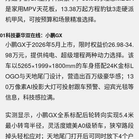
是家用MPV天花板，13.38万起方程豹钛3走硬派
机甲风，可按预算和场景精准选择。
01
科技豪华双在线：小鹏GX
小鹏GX于2026年5月上市，限时权益价26.98-34.
98万元，提供纯电、超级增程两种动力选择。该
车以5265×1999×1800mm的车身搭配24K金标L
OGO与天地尾门设计，营造出百万级豪华感；13
0万像素AI投影大灯可投射跟车预警、迎宾光毯等
信息，科技感拉满。
实测显示，小鹏GX全系标配后轮转向实现5.4米
最小转弯半径，灵活度媲美A0级轿车，狭窄路段
掉头轻松应对；天地尾门打开后可同时放下4个户