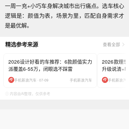
一周一充+小巧车身解决城市出行痛点。选车核心
逻辑是：颜值为表，场景为里，匹配自身需求才
是最优解。
精选参考来源
查看全部
2026设计好看的车推荐：6款颜值实力
2026款理
派覆盖6-55万，闭眼选不踩雷
升级说清+F
手机新浪汽车 · 07-09
手机新浪汽车
手机新浪汽车 ·
ⓘ 内容由AI整理，仅供参考