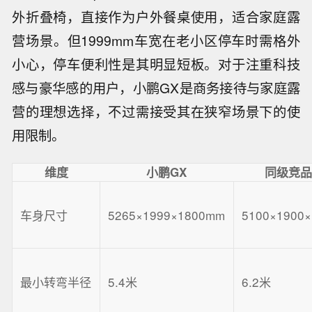
外折叠椅，直接作为户外餐桌使用，适合家庭露
营场景。但1999mm车宽在老小区停车时需格外
小心，停车便利性是其明显短板。对于注重科技
感与豪华感的用户，小鹏GX是商务接待与家庭露
营的理想选择，不过需接受其在狭窄场景下的使
用限制。
维度
小鹏GX
同级竞
车身尺寸
5265×1999×1800mm
5100×1900
最小转弯半径
5.4米
6.2米