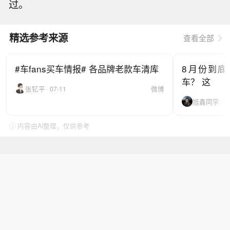
过。
精选参考来源
查看全部
#车fans买车情报# 各品牌老款车清库
8月份到底
车？ 这
张钇平 · 07-11
微博
旭鑫同学 · 08
ⓘ 内容由AI整理，仅供参考