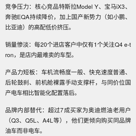
竞争压力：核心竞品特斯拉Model Y、宝马iX3、
奔驰EQA持续降价，加上国产新势力（如小鹏、
比亚迪）的高配低价挤压。
销量惨淡：每20个进店客户中仅有1个关注Q4 e-t
ron，是店内最难卖的车型。
产品力短板：车机流畅度一般、快充速度普通、
后轮鼓刹、前机舱裸露手动支撑杆，与同价位国
产电车相比智能化配置落后。
品牌内部替代：超过7成买家为奥迪燃油老用户
（Q3、Q5L、A4L等），他们更倾向购买同品牌
油车而非电车。