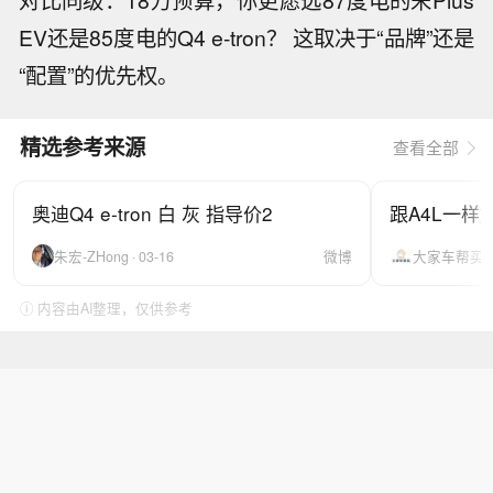
对比同级：18万预算，你更愿选87度电的宋Plus
EV还是85度电的Q4 e-tron？ 这取决于“品牌”还是
“配置”的优先权。
精选参考来源
查看全部
奥迪Q4 e-tron 白 灰 指导价2
跟A4L一样
朱宏-ZHong · 03-16
微博
大家车帮买 · 
ⓘ 内容由AI整理，仅供参考