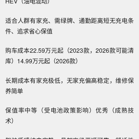
HEV（油电混动）
适合人群
有家充、需绿牌、通勤距离短
无充电条
件、追求省心保值
购车成本
22.59万元起（2023款，2026款可能清
库）
14.99万元起（2026款）
长期成本
有家充极低，无家充偏高
稳定，维修保
养简单
保值率
中等（受电池政策影响）
优秀（成熟技
术）