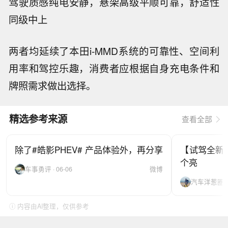
驾驶质感
纯电安静，悬架高级
平顺可靠，舒适性
同级中上
两者均延续了本田i-MMD系统的可靠性、空间利
用率和驾控乐趣，消费者应根据自身充电条件和
牌照需求做出选择。
精选参考来源
查看全部
除了#皓影PHEV# 产品体验外，再分享
【试驾全新
个亮
车事勇评 · 06-06
微博
汽车洋葱圈-张辰
ⓘ 内容由AI整理，仅供参考