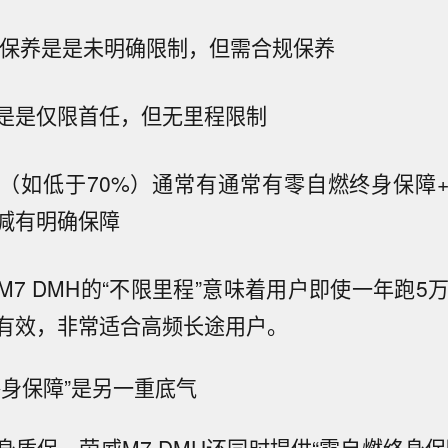
店保养
是
是
未明确限制，但需合规保养
是
是
仅限首任，但无里程限制
（如低于70%）
通常有
通常有
零自燃终身保障
减有明确保障
7 DMH的“不限里程”意味着用户即使一年跑5
有效，非常适合高频长途用户。
终身保障”是另一重底气