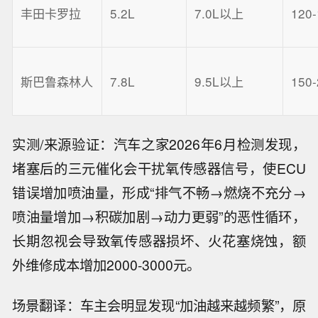
丰田卡罗拉
5.2L
7.0L以上
120
斯巴鲁森林人
7.8L
9.5L以上
150
实测/来源验证：汽车之家2026年6月检测发现，
堵塞后的三元催化会干扰氧传感器信号，使ECU
错误增加喷油量，形成“排气不畅→燃烧不充分→
喷油量增加→积碳加剧→动力更弱”的恶性循环，
长期忽视会导致氧传感器损坏、火花塞烧蚀，额
外维修成本增加2000-3000元。
场景翻译：车主会明显发现“加油越来越频繁”，原