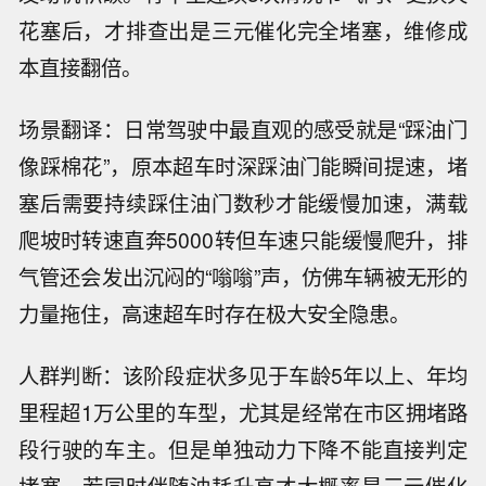
花塞后，才排查出是三元催化完全堵塞，维修成
本直接翻倍。
场景翻译：日常驾驶中最直观的感受就是“踩油门
像踩棉花”，原本超车时深踩油门能瞬间提速，堵
塞后需要持续踩住油门数秒才能缓慢加速，满载
爬坡时转速直奔5000转但车速只能缓慢爬升，排
气管还会发出沉闷的“嗡嗡”声，仿佛车辆被无形的
力量拖住，高速超车时存在极大安全隐患。
人群判断：该阶段症状多见于车龄5年以上、年均
里程超1万公里的车型，尤其是经常在市区拥堵路
段行驶的车主。但是单独动力下降不能直接判定
堵塞，若同时伴随油耗升高才大概率是三元催化