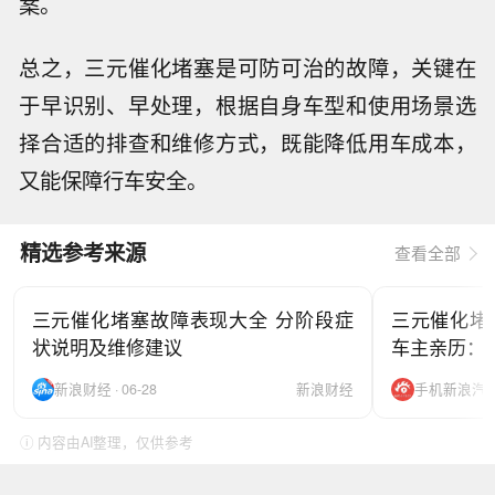
案。
总之，三元催化堵塞是可防可治的故障，关键在
于早识别、早处理，根据自身车型和使用场景选
择合适的排查和维修方式，既能降低用车成本，
又能保障行车安全。
精选参考来源
查看全部
三元催化堵塞故障表现大全 分阶段症
三元催化堵
状说明及维修建议
车主亲历：
新浪财经 · 06-28
新浪财经
手机新浪汽车 ·
ⓘ 内容由AI整理，仅供参考