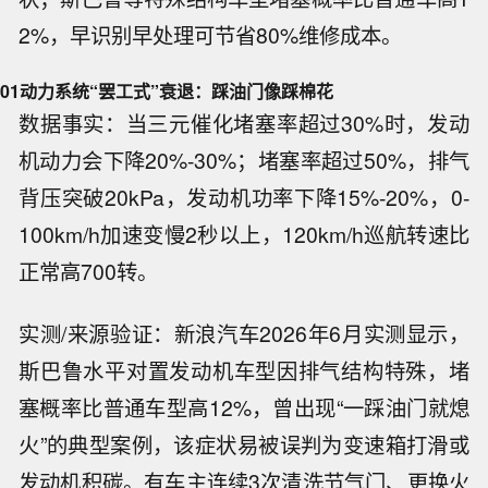
2%，早识别早处理可节省80%维修成本。
01
动力系统“罢工式”衰退：踩油门像踩棉花
数据事实：当三元催化堵塞率超过30%时，发动
机动力会下降20%-30%；堵塞率超过50%，排气
背压突破20kPa，发动机功率下降15%-20%，0-
100km/h加速变慢2秒以上，120km/h巡航转速比
正常高700转。
实测/来源验证：新浪汽车2026年6月实测显示，
斯巴鲁水平对置发动机车型因排气结构特殊，堵
塞概率比普通车型高12%，曾出现“一踩油门就熄
火”的典型案例，该症状易被误判为变速箱打滑或
发动机积碳。有车主连续3次清洗节气门、更换火