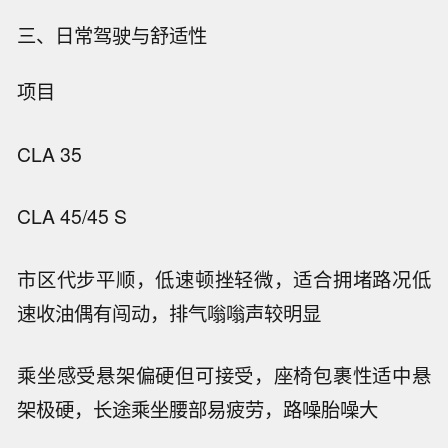
三、日常驾驶与舒适性
项目
CLA 35
CLA 45/45 S
市区代步
平顺，低速顿挫轻微，适合拥堵路况
低
速收油偶有闯动，排气嗡嗡声较明显
乘坐感受
悬架偏硬但可接受，座椅包裹性适中
悬
架极硬，长途乘坐腰部易疲劳，路噪胎噪大