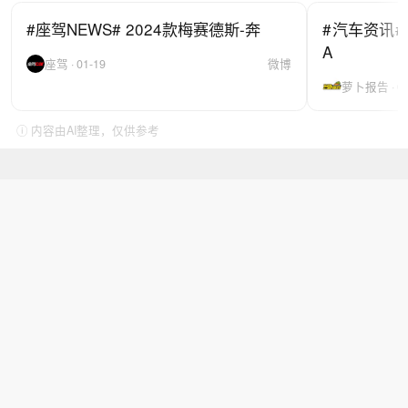
#座驾NEWS# 2024款梅赛德斯-奔
#汽车资讯#
A
座驾 · 01-19
微博
萝卜报告 · 02
ⓘ 内容由AI整理，仅供参考