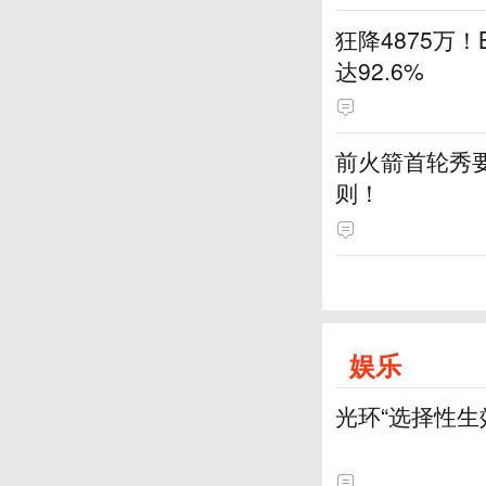
狂降4875万
达92.6%
前火箭首轮秀要
则！
娱乐
光环“选择性