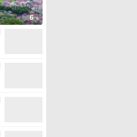
1
米莱
/
6