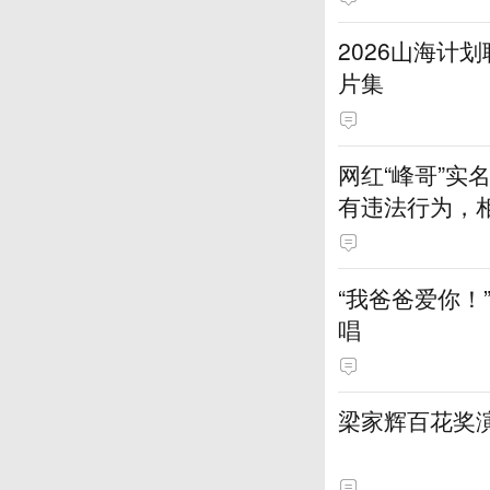
2026山海计
片集
网红“峰哥”
有违法行为，
一一回应
“我爸爸爱你！
唱
梁家辉百花奖