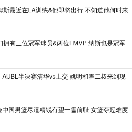
姆斯最近在LA训练&他即将出行 不知道他何时来
们拥有三位冠军球员&两位FMVP 纳斯也是冠军
AUBL半决赛清华vs上交 姚明和霍二叔来到现
会中国男篮尽遣精锐有望一雪前耻 女篮夺冠难度