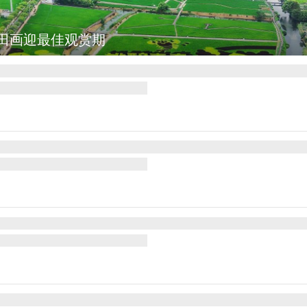
图集
厄瓜多尔总统诺沃亚会见阿根廷总统