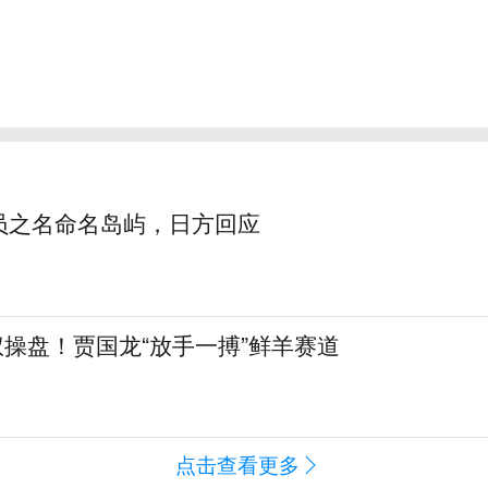
员之名命名岛屿，日方回应
全权操盘！贾国龙“放手一搏”鲜羊赛道
点击查看更多