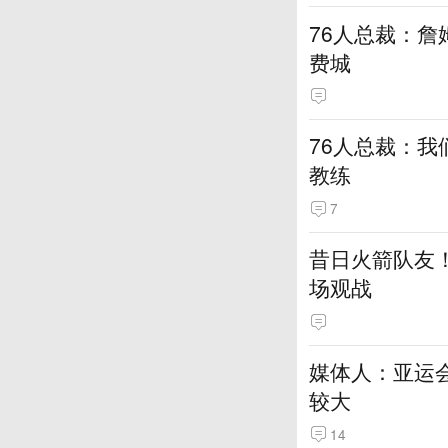
76人总裁：詹
费城
76人总裁：我
教练
7
昔日火箭队友！
场观战
媒体人：亚运
较大
14