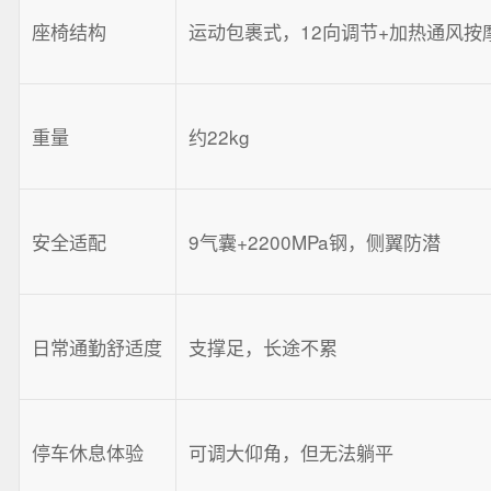
座椅结构
运动包裹式，12向调节+加热通风按
重量
约22kg
安全适配
9气囊+2200MPa钢，侧翼防潜
日常通勤舒适度
支撑足，长途不累
停车休息体验
可调大仰角，但无法躺平