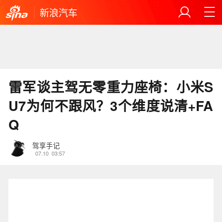
新浪汽车
雷军谈主驾无零重力座椅：小米S
U7为何不跟风？3个维度说清+FA
Q
驾享手记
07.10
03:57