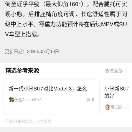
倒至近乎平躺（最大仰角160°），配合腿托可实
现小憩。后排座椅角度可调，长途舒适性属于同
级中上水平。零重力功能预计将在后续MPV或SU
V车型上搭载。
更新日期：2026年07月10日
精选参考来源
查看全部
新一代小米SU7对比Model 3，怎么
小米新SU
的好
予墨Auto · 06-12
微博
南瓜酥 · 03-1
ⓘ 内容由AI整理，仅供参考