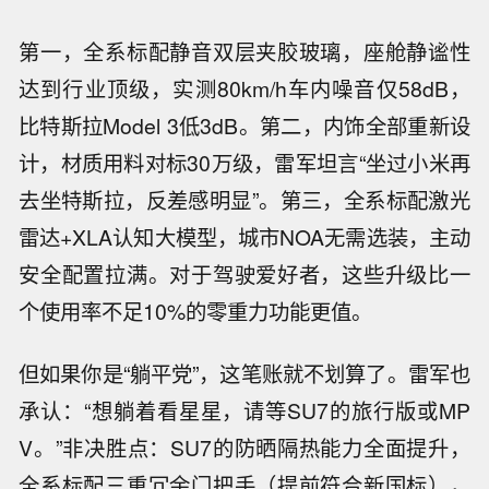
第一，全系标配静音双层夹胶玻璃，座舱静谧性
达到行业顶级，实测80km/h车内噪音仅58dB，
比特斯拉Model 3低3dB。第二，内饰全部重新设
计，材质用料对标30万级，雷军坦言“坐过小米再
去坐特斯拉，反差感明显”。第三，全系标配激光
雷达+XLA认知大模型，城市NOA无需选装，主动
安全配置拉满。对于驾驶爱好者，这些升级比一
个使用率不足10%的零重力功能更值。
但如果你是“躺平党”，这笔账就不划算了。雷军也
承认：“想躺着看星星，请等SU7的旅行版或MP
V。”非决胜点：SU7的防晒隔热能力全面提升，
全系标配三重冗余门把手（提前符合新国标），