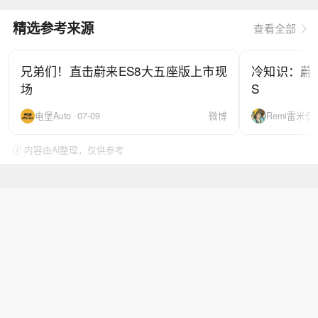
精选参考来源
查看全部
兄弟们！直击蔚来ES8大五座版上市现
冷知识：蔚来
场
S
电堡Auto · 07-09
微博
Remi雷米侃电车
ⓘ 内容由AI整理，仅供参考