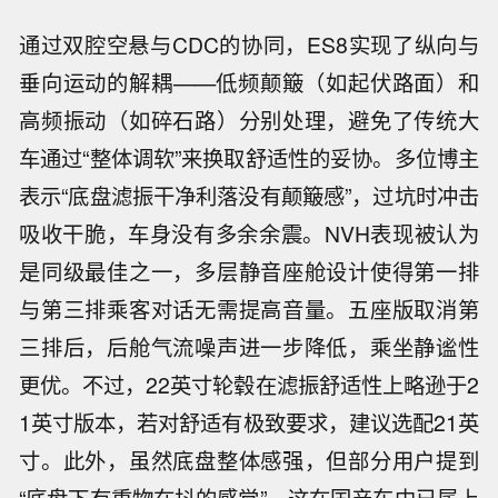
通过双腔空悬与CDC的协同，ES8实现了纵向与
垂向运动的解耦——低频颠簸（如起伏路面）和
高频振动（如碎石路）分别处理，避免了传统大
车通过“整体调软”来换取舒适性的妥协。多位博主
表示“底盘滤振干净利落没有颠簸感”，过坑时冲击
吸收干脆，车身没有多余余震。NVH表现被认为
是同级最佳之一，多层静音座舱设计使得第一排
与第三排乘客对话无需提高音量。五座版取消第
三排后，后舱气流噪声进一步降低，乘坐静谧性
更优。不过，22英寸轮毂在滤振舒适性上略逊于2
1英寸版本，若对舒适有极致要求，建议选配21英
寸。此外，虽然底盘整体感强，但部分用户提到
“底盘下有重物在抖的感觉”，这在国产车中已属上