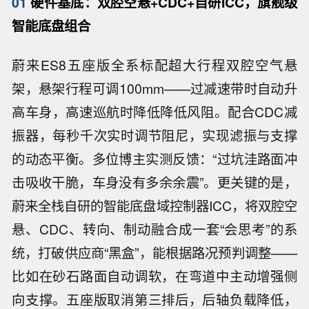
01
硬件基底：双腔空悬+CDC+自研ICC，旗舰级
智能底盘组合
蔚来ES8五座版全系标配超大行程双腔空气悬
架，悬架行程可调100mm——过减速带时自动升
高车身，高速巡航时降低降低风阻。配合CDC减
振器，每秒千次实时调节阻尼，实现滤振与支撑
的动态平衡。多位博主实测反馈：“过坑洼路面冲
击吸收干脆，车身没有多余余震”。更关键的是，
蔚来全栈自研的智能底盘域控制器ICC，将双腔空
悬、CDC、转向、制动融合成一套“会思考”的系
统，打破供应商“黑盒”，能根据路况预判调整——
比如在砂石路面自动调软，在弯道中主动增强侧
向支撑。五座版取消第三排后，后轴负载降低，