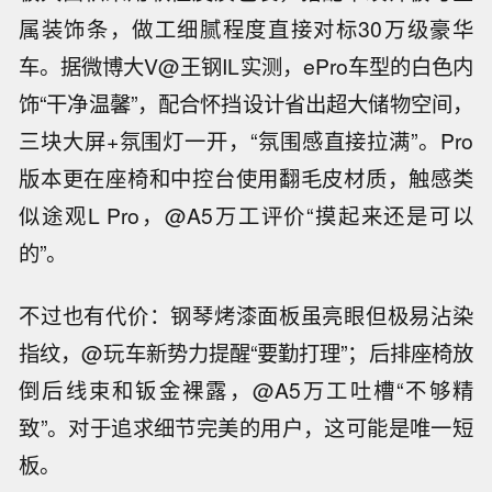
属装饰条，做工细腻程度直接对标30万级豪华
车。据微博大V@王钢IL实测，ePro车型的白色内
饰“干净温馨”，配合怀挡设计省出超大储物空间，
三块大屏+氛围灯一开，“氛围感直接拉满”。Pro
版本更在座椅和中控台使用翻毛皮材质，触感类
似途观L Pro，@A5万工评价“摸起来还是可以
的”。
不过也有代价：钢琴烤漆面板虽亮眼但极易沾染
指纹，@玩车新势力提醒“要勤打理”；后排座椅放
倒后线束和钣金裸露，@A5万工吐槽“不够精
致”。对于追求细节完美的用户，这可能是唯一短
板。