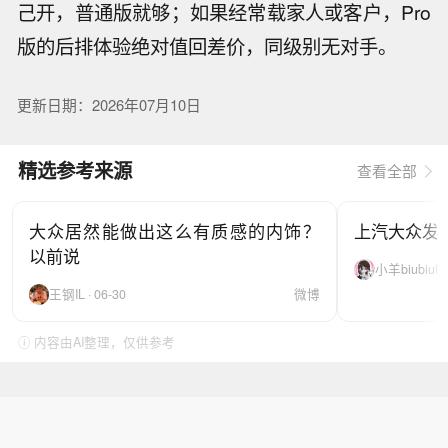
己开，普通版就够；如果经常载家人或客户，Pro
版的后排体验绝对值回差价，同级别无对手。
更新日期：2026年07月10日
精选参考来源
查看全部
大众居然能做出这么有质感的内饰？
上汽大众发布
以前说
小羊biubiu呀 
王钢IL · 06-30
微博
ⓘ 内容由AI整理，仅供参考