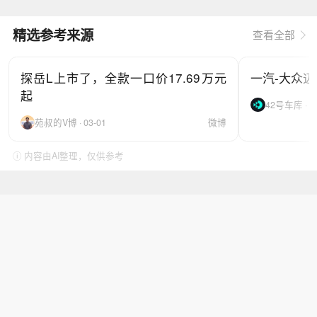
精选参考来源
查看全部
探岳L上市了，全款一口价17.69万元
一汽-大众迈腾
起
42号车库 · 06
苑叔的V博 · 03-01
微博
ⓘ 内容由AI整理，仅供参考