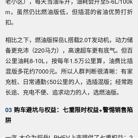
老小区），每天当油车开，油耗会升至5-6L/100k
m，虽然仍比燃油版低，但插混的省油优势打折
扣。
相比之下，燃油版探岳L搭载2.0T发动机，动力储
备更充沛（220马力），高速超车更有底气。但百
公里油耗8-10L，按每年1.5万公里算，油费比插
混版多花约7000元。所以人群判断很清晰：有家
充桩、日常通勤≤50公里的人，选插混版；经常跑
长途、充电不便、追求动力的人，选燃油版。
03
购车避坑与权益：七重限时权益+警惕销售陷
阱
一汽-大众为探岳L PHEV上市提供了七重权益：2