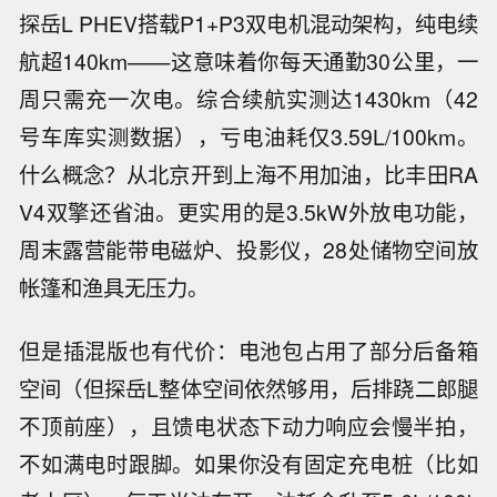
探岳L PHEV搭载P1+P3双电机混动架构，纯电续
航超140km——这意味着你每天通勤30公里，一
周只需充一次电。综合续航实测达1430km（42
号车库实测数据），亏电油耗仅3.59L/100km。
什么概念？从北京开到上海不用加油，比丰田RA
V4双擎还省油。更实用的是3.5kW外放电功能，
周末露营能带电磁炉、投影仪，28处储物空间放
帐篷和渔具无压力。
但是插混版也有代价：电池包占用了部分后备箱
空间（但探岳L整体空间依然够用，后排跷二郎腿
不顶前座），且馈电状态下动力响应会慢半拍，
不如满电时跟脚。如果你没有固定充电桩（比如