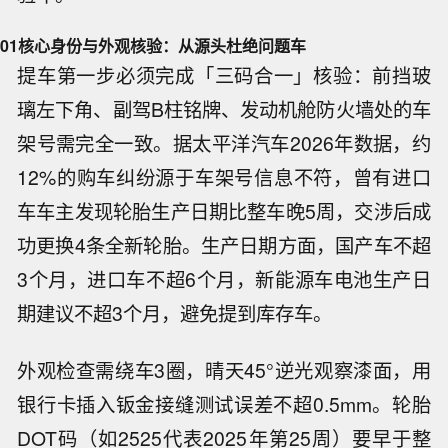
01
核心身份与外观核验：从源头杜绝问题车
提车第一步必须完成「三码合一」核验：前挡玻
璃左下角、副驾B柱铭牌、发动机舱防火墙处的车
架号需完全一致。据太平洋汽车2026年数据，约
12%的购车纠纷源于车架号信息不符，曾有进口
车车主发现轮胎生产日期比整车晚5周，交涉后成
功更换4条全新轮胎。生产日期方面，国产车不超
3个月，进口车不超6个月，新能源车电池生产日
期建议不超3个月，避免提到库存车。
外观检查需绕车3圈，晴天45°逆光观察漆面，用
银行卡插入钣金接缝测试误差不超0.5mm。轮胎
DOT码（如2525代表2025年第25周）要早于整