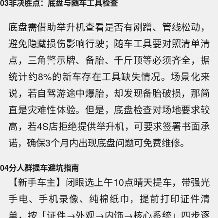
03
非决胜点：底盘与随车工具检查
底盘需借助举升机查看是否有剐蹭、管线松动，
避免隐藏损伤影响行驶；随车工具要对照清单清
点，三角警示牌、备胎、千斤顶等必须齐全，据
统计约8%的新车存在工具缺失情况。场景化来
说，若自驾游途中爆胎，却发现备胎破损，那简
直是灾难性体验。但是，底盘检查对场地要求较
高，若4S店拒绝提供举升机，可要求签署书面承
诺，确保3个月内出现底盘问题可免费维修。
04
分人群提车避坑指南
【新手车主】闭眼选上午10点晴天提车，带强光
手电、手机录像、纯棉纸巾，提前打印证件清
单，按「证件→外观→内饰→核心系统」四步逐