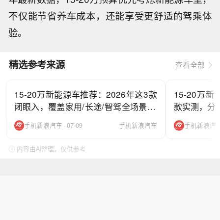
不仅能节省养车成本，还能享受更舒适的驾乘体
验。
精选参考来源
查看全部
15-20万新能源车推荐：2026年这3款
15-20万
闭眼入，覆盖家用/长途/智驾全场景+F
款实测，分
AQ
手机新浪汽车 · 07-09
手机新浪汽车
手机新浪汽车 ·
ⓘ 内容由AI整理，仅供参考