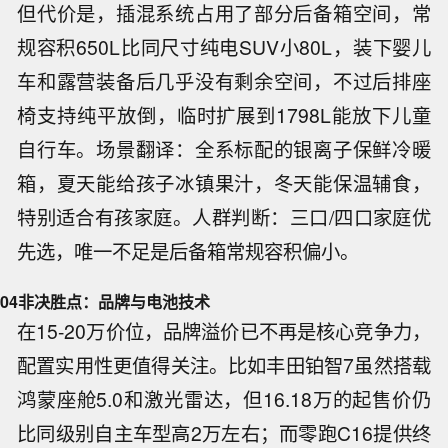
但代价是，插混系统占用了部分后备箱空间，常
规容积650L比同尺寸纯电SUV小80L，装下婴儿
车和露营装备后几乎没有剩余空间，不过后排座
椅支持纯平放倒，临时扩展到1798L能放下儿童
自行车。场景翻译：全系标配的银离子保鲜冷暖
箱，夏天能给孩子冰镇果汁，冬天能保温辅食，
特别适合有孩家庭。人群判断：三口/四口家庭优
先选，唯一不足是后备箱常规容积偏小。
04
非决胜点：品牌与电池技术
在15-20万价位，品牌溢价已不再是核心竞争力，
配置实用性更值得关注。比如丰田铂智7虽然搭载
鸿蒙座舱5.0和激光雷达，但16.18万的起售价仍
比同级别自主车型高2万左右；而零跑C16提供终