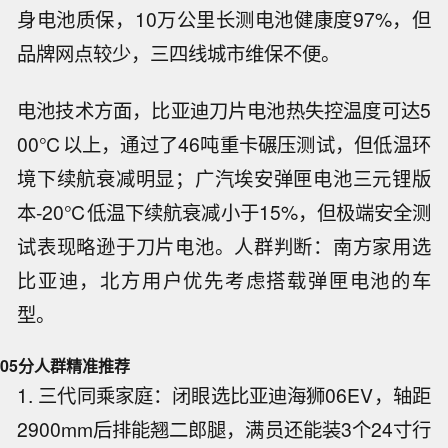
身电池质保，10万公里长测电池健康度97%，但
品牌网点较少，三四线城市维保不便。
电池技术方面，比亚迪刀片电池热失控温度可达5
00℃以上，通过了46吨重卡碾压测试，但低温环
境下续航衰减明显；广汽埃安弹匣电池三元锂版
本-20℃低温下续航衰减小于15%，但极端安全测
试表现略逊于刀片电池。人群判断：南方家用选
比亚迪，北方用户优先考虑搭载弹匣电池的车
型。
05
分人群精准推荐
1. 三代同乘家庭：闭眼选比亚迪海狮06EV，轴距
2900mm后排能翘二郎腿，满员还能装3个24寸行