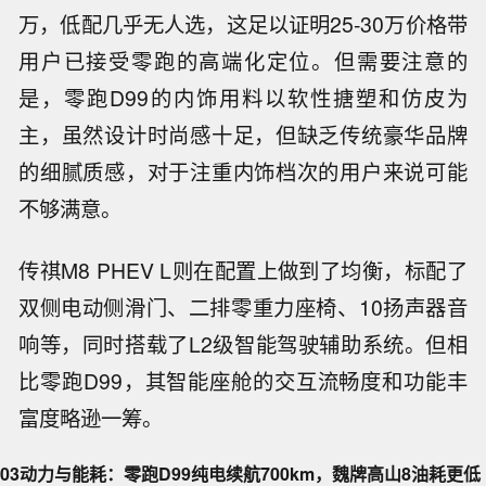
万，低配几乎无人选，这足以证明25-30万价格带
用户已接受零跑的高端化定位。但需要注意的
是，零跑D99的内饰用料以软性搪塑和仿皮为
主，虽然设计时尚感十足，但缺乏传统豪华品牌
的细腻质感，对于注重内饰档次的用户来说可能
不够满意。
传祺M8 PHEV L则在配置上做到了均衡，标配了
双侧电动侧滑门、二排零重力座椅、10扬声器音
响等，同时搭载了L2级智能驾驶辅助系统。但相
比零跑D99，其智能座舱的交互流畅度和功能丰
富度略逊一筹。
03
动力与能耗：零跑D99纯电续航700km，魏牌高山8油耗更低