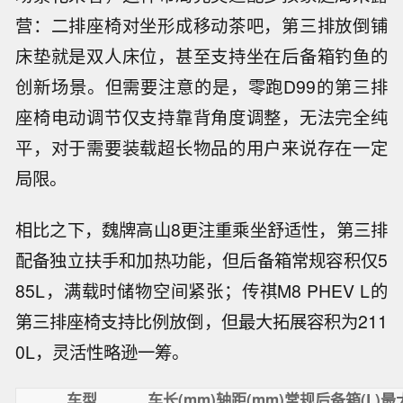
营：二排座椅对坐形成移动茶吧，第三排放倒铺
床垫就是双人床位，甚至支持坐在后备箱钓鱼的
创新场景。但需要注意的是，零跑D99的第三排
座椅电动调节仅支持靠背角度调整，无法完全纯
平，对于需要装载超长物品的用户来说存在一定
局限。
相比之下，魏牌高山8更注重乘坐舒适性，第三排
配备独立扶手和加热功能，但后备箱常规容积仅5
85L，满载时储物空间紧张；传祺M8 PHEV L的
第三排座椅支持比例放倒，但最大拓展容积为211
0L，灵活性略逊一筹。
车型
车长(mm)
轴距(mm)
常规后备箱(L)
最