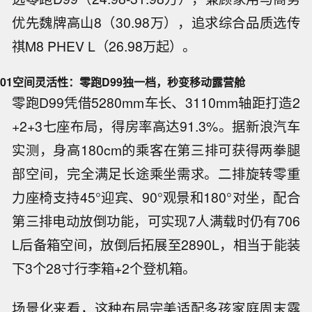
优先魏牌高山8（30.98万），追求综合品质选传
祺M8 PHEV L（26.98万起）。
01
空间灵活性：零跑D99独一档，秒变移动露营舱
零跑D99凭借5280mm车长、3110mm轴距打造2
+2+3七座布局，得房率高达91.3%。据新浪汽车
实测，身高180cm的乘客在第三排可获得两拳腿
部空间，完全满足长途乘坐需求。二排旋转零重
力座椅支持45°迎宾、90°观景和180°对坐，配合
第三排电动放倒功能，可实现7人满载时仍有706
L后备箱空间，放倒后拓展至2890L，相当于能装
下3个28寸行李箱+2个登机箱。
场景化来看，这种布局完美适配多孩家庭周末露