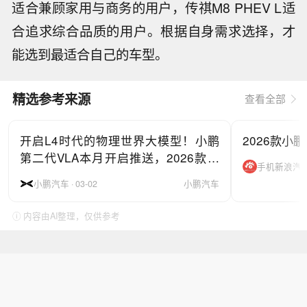
适合兼顾家用与商务的用户，传祺M8 PHEV L适
合追求综合品质的用户。根据自身需求选择，才
能选到最适合自己的车型。
精选参考来源
查看全部
开启L4时代的物理世界大模型！小鹏
2026款小鹏
第二代VLA本月开启推送，2026款小
手机新浪汽车 ·
鹏X9纯电版同步首发
小鹏汽车 · 03-02
小鹏汽车
ⓘ 内容由AI整理，仅供参考