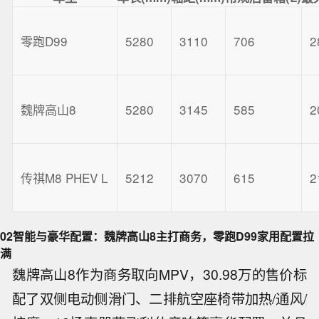
零跑D99
5280
3110
706
2
魏牌高山8
5280
3145
585
2
传祺M8 PHEV L
5212
3070
615
2
02
智能与豪华配置：魏牌高山8主打商务，零跑D99家用配置拉
满
魏牌高山8作为商务取向MPV，30.98万的售价标
配了双侧电动侧滑门、二排航空座椅带加热/通风/