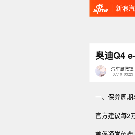
新浪汽
奥迪Q4 
汽车显微镜
07.10
03:23
一、保养周期
官方建议每2
首保通常免费