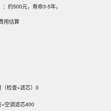
）：约500元，寿命3-5年。
费用估算
费（检查+滤芯）
0
查+空调滤芯
400