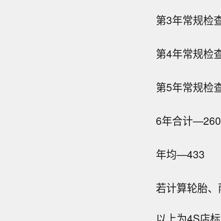
第3年
常规检
第4年
常规检查
第5年
常规检
6年合计
—
260
年均
—
433
若计算轮胎、雨
以上为4S店标