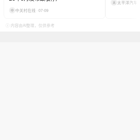
太平洋汽车 · 
太
中关村在线 · 07-09
中
ⓘ 内容由AI整理，仅供参考