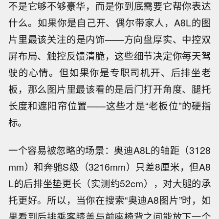
不是它够不够豪华，而是你到底需要它帮你表达
什么。如果你是自己开、偶尔带家人，A8L的图
片里最该关注的是内饰——方向盘厚实、中控双
屏布局、触控反馈清脆，这些细节决定你每天驾
驶的心情。但如果你是专职司机开、后排坐老
板，那么图片里最该看的是后门打开角度、腿托
长度和遮阳帘位置——这些才是“老板位”的硬指
标。
一个容易被忽略的场景：奥迪A8L的轴距（3128
mm）和奔驰S级（3216mm）只差8厘米，但A8
L的后排坐垫更长（实测约52cm），对大腿的承
托更好。所以，当你在搜索“奥迪A8图片”时，如
果看到后排乘客膝盖与前座椅背之间能放下一个