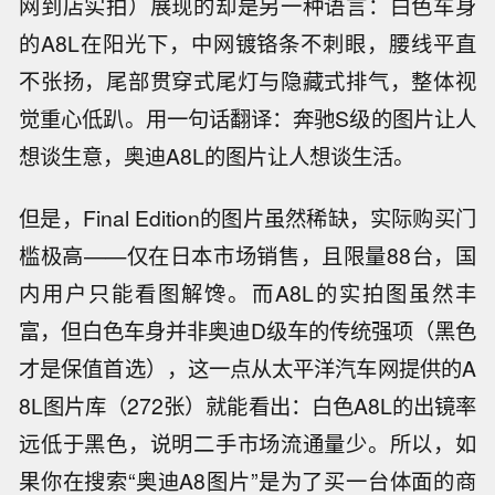
网到店实拍）展现的却是另一种语言：白色车身
的A8L在阳光下，中网镀铬条不刺眼，腰线平直
不张扬，尾部贯穿式尾灯与隐藏式排气，整体视
觉重心低趴。用一句话翻译：奔驰S级的图片让人
想谈生意，奥迪A8L的图片让人想谈生活。
但是，Final Edition的图片虽然稀缺，实际购买门
槛极高——仅在日本市场销售，且限量88台，国
内用户只能看图解馋。而A8L的实拍图虽然丰
富，但白色车身并非奥迪D级车的传统强项（黑色
才是保值首选），这一点从太平洋汽车网提供的A
8L图片库（272张）就能看出：白色A8L的出镜率
远低于黑色，说明二手市场流通量少。所以，如
果你在搜索“奥迪A8图片”是为了买一台体面的商