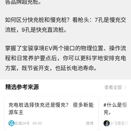
各品牌超充桩。
如何区分快充桩和慢充桩？
看枪头：7孔是慢充交
流桩，9孔是快充直流桩。
掌握了宝骏享境EV两个接口的物理位置、操作流
程和日常养护要点后，你可以更科学地安排充电
方案，既节省开支，也延长电池寿命。
精选参考来源
查看全部
充电桩选择快充还是慢充？ 很多新能
#什么是慢
源车主
充，
昭澜24号 · 05-20
微博
小飞哥爱开车 ·