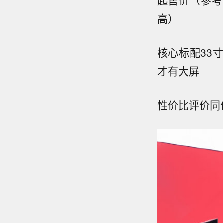
高）
核心标配
33
才有大屏
性价比评价
同