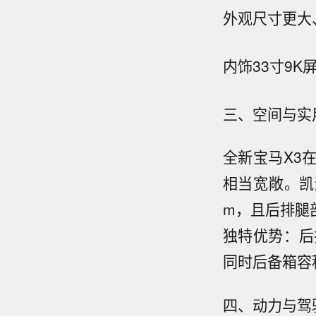
外观
尺寸更大
内饰
33寸9K
三、空间与实
全新宝马X3
相当宽敞。凯迪
m，且后排腿
独特优势：后
同时后备箱容
四、动力与驾