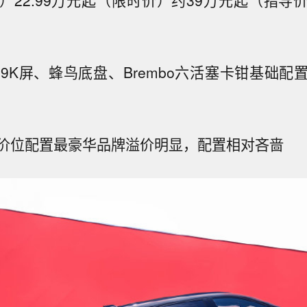
寸9K屏、蜂鸟底盘、Brembo六活塞卡钳
基础配
价位配置最豪华
品牌溢价明显，配置相对吝啬