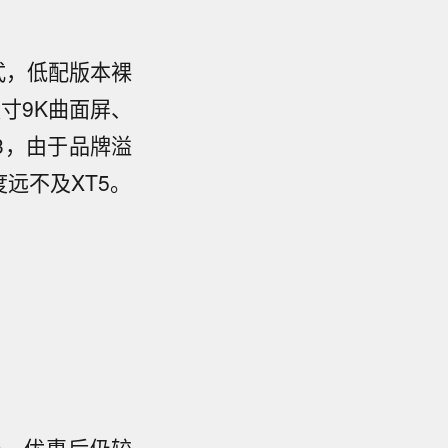
式，低配版本裸
英寸9K曲面屏、
3，由于品牌溢
远不及XT5。
价，优惠后仍较