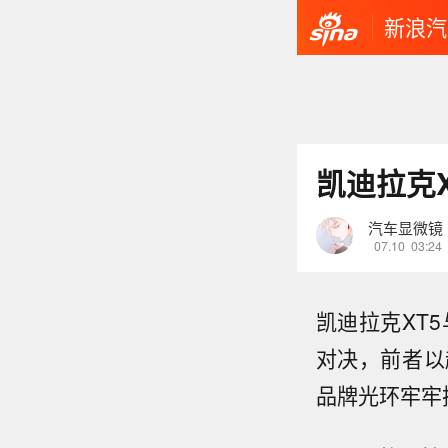
新浪汽
凯迪拉克
汽车显微镜
07.10
03:24
凯迪拉克XT5
对决，前者以
品牌光环牢牢