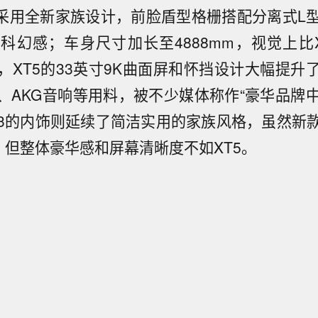
5采用全新家族设计，前脸盾型格栅搭配分离式L
科幻感；车身尺寸加长至4888mm，视觉上比
，XT5的33英寸9K曲面屏和怀挡设计大幅提升
皮、AKG音响等用料，被不少媒体称作“豪华品牌
X3的内饰则延续了简洁实用的家族风格，虽然新
系统，但整体豪华感和屏幕清晰度不如XT5。