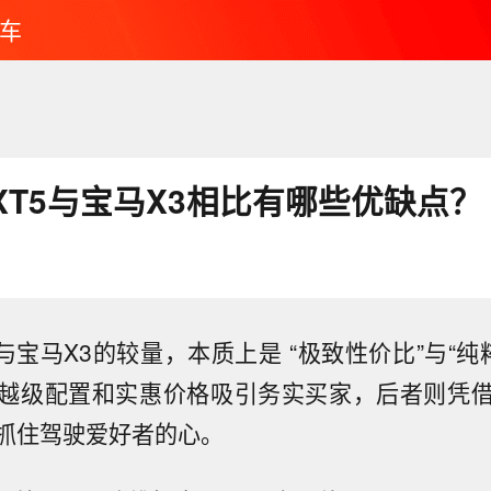
车
XT5与宝马X3相比有哪些优缺点？
与宝马X3的较量，本质上是 “极致性价比”与“纯
越级配置和实惠价格吸引务实买家，后者则凭
抓住驾驶爱好者的心。