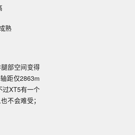
高
成熟
排腿部空间变得
轴距仅2863m
过XT5有一个
人也不会难受；