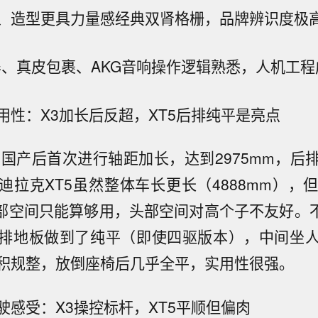
、造型更具力量感
经典双肾格栅，品牌辨识度极
屏、真皮包裹、AKG音响
操作逻辑熟悉，人机工程
用性：X3加长后反超，XT5后排纯平是亮点
在国产后首次进行轴距加长，达到2975mm，后
拉克XT5虽然整体车长更长（4888mm），但
部空间只能算够用，头部空间对高个子不友好。不
排地板做到了纯平（即使四驱版本），中间坐
积规整，放倒座椅后几乎全平，实用性很强。
驶感受：X3操控标杆，XT5平顺但偏肉