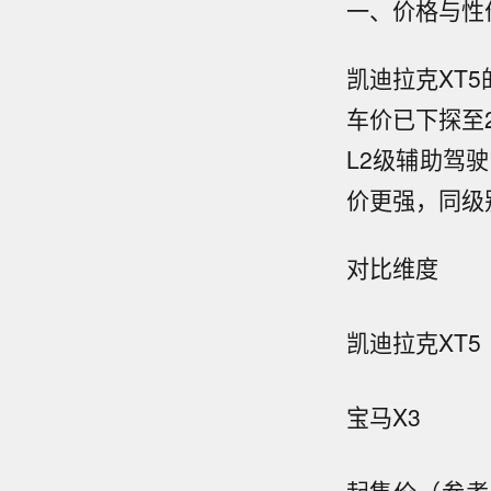
一、价格与性
凯迪拉克XT
车价已下探至2
L2级辅助驾
价更强，同级
对比维度
凯迪拉克XT5
宝马X3
起售价（参考