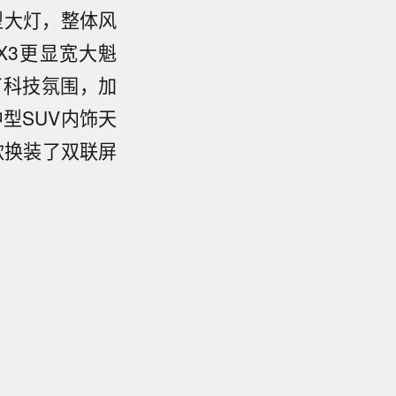
型大灯，整体风
X3更显宽大魁
了科技氛围，加
中型SUV内饰天
款换装了双联屏