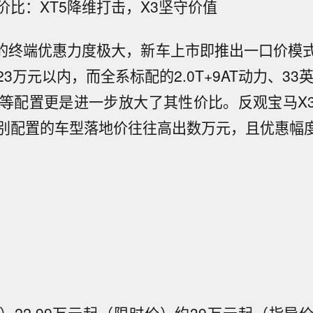
价比：XT5降维打击，X3坚守价值
5的终端优惠力度极大，新车上市即推出一口价模
3万元以内，而全系标配的2.0T+9AT动力、33
驶等配置更是进一步放大了其性价比。反观宝马X
别配置的车型落地价往往高出数万元，且优惠幅度
）
22.99万元起（限时价）
约39万元起（指导