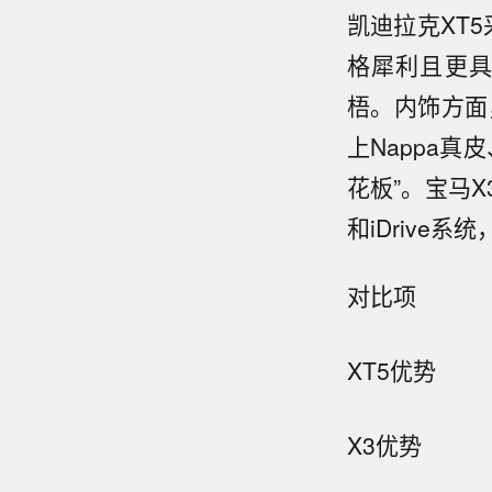
凯迪拉克XT
格犀利且更具
梧。内饰方面
上Nappa真
花板”。宝马
和iDrive
对比项
XT5优势
X3优势