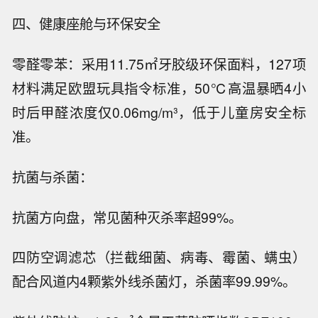
四、健康座舱与环保安全
零醛零苯：采用11.75㎡牙胶级环保面料，127项
材料满足欧盟玩具指令标准，50℃高温暴晒4小
时后甲醛浓度仅0.06mg/m³，低于儿童房安全标
准。
抗菌与杀菌：
抗菌方向盘，常见菌种灭杀率超99%。
四防空调滤芯（拦截细菌、病毒、霉菌、螨虫）
配合风道内4颗紫外线杀菌灯，杀菌率99.99%。