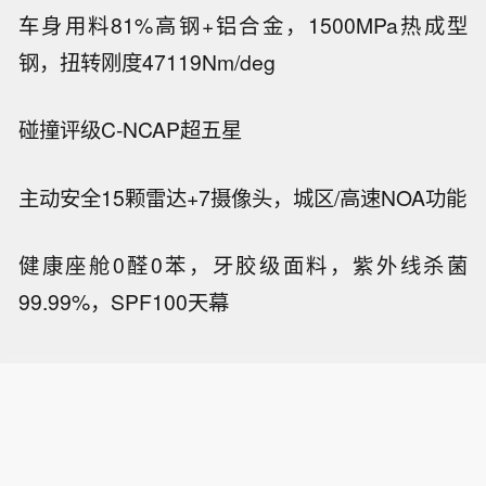
车身用料
81%高钢+铝合金，1500MPa热成型
钢，扭转刚度47119Nm/deg
碰撞评级
C-NCAP超五星
主动安全
15颗雷达+7摄像头，城区/高速NOA功能
健康座舱
0醛0苯，牙胶级面料，紫外线杀菌
99.99%，SPF100天幕