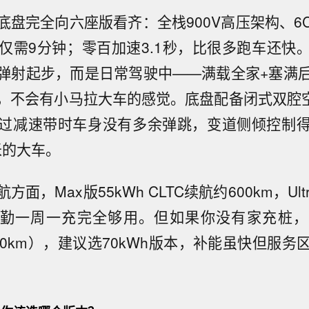
底盘完全向六座版看齐：全栈900V高压架构、6
0%仅需9分钟；零百加速3.1秒，比很多跑车还快
弹射起步，而是日常驾驶中——满载全家+塞满
，不会有小马拉大车的感觉。底盘配备闭式双腔空
过减速带时车身没有多余弹跳，变道侧倾控制
米的大车。
面，Max版55kWh CLTC续航约600km，Ultra
通勤一周一充完全够用。但如果你没有家充桩
00km），建议选70kWh版本，补能虽快但服务