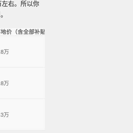
.15万左右。所以你
则。
地价（含全部补贴+权益）
.8万
.8万
.3万