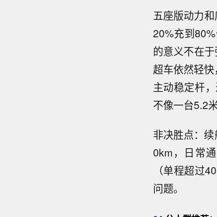
五座版动力和
20%充到8
的意义不在于
超车依然轻快
主动稳定杆，
不像一台5.2
非决胜点：续航方
0km，日常
（单程超过4
问题。