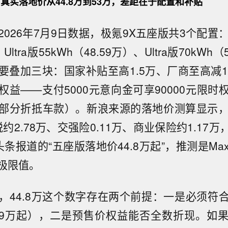
真实落地价从44.8万到53万，差距在于配置和补贴
026年7月9日数据，极氪9X五座版共3个配置：M
Ultra版55kWh（48.59万）、Ultra版70kWh
要叠加三块：国家补贴至高1.5万、厂商至高减1
权益——支付5000元意向金可享90000元限时
分折抵车款）。新浪来源的落地价测算显示，高配U
约2.78万、交强险0.11万、商业保险约1.17万，
条报道的“五座版落地价44.8万起”，推测是M
极限值。
，44.8万这个数字存在两个前提：一是必须符
.09万起），二是预售价权益能否全数折现。如