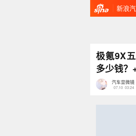
新浪汽
极氪9X
多少钱？+
汽车显微镜
07.10
03:24