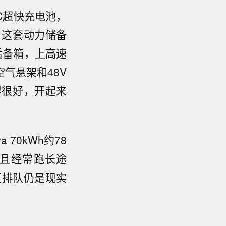
C超快充电池，
。这套动力储备
后备箱，上高速
气悬架和48V
得很好，开起来
 70kWh约78
，且经常跑长途
区排队仍是现实