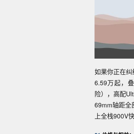
如果你正在纠
6.59万起，
险），高配Ul
69mm轴距
上全栈900V