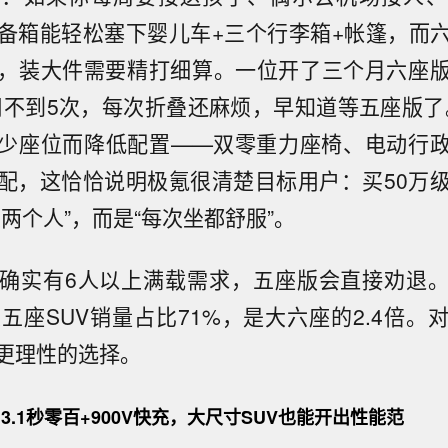
备箱能轻松塞下婴儿车+三个行李箱+帐篷，而
，装大件需要精打细算。一位开了三个月六座
用不到5次，每次折叠还麻烦，早知道等五座版了
少座位而降低配置——双零重力座椅、电动行
配，这恰恰说明极氪很清楚目标用户：买50万级
两个人”，而是“每次坐都舒服”。
确实有6人以上满载需求，五座版会直接劝退
大五座SUV销量占比71%，是大六座的2.4倍。
更理性的选择。
.1秒零百+900V快充，大尺寸SUV也能开出性能范