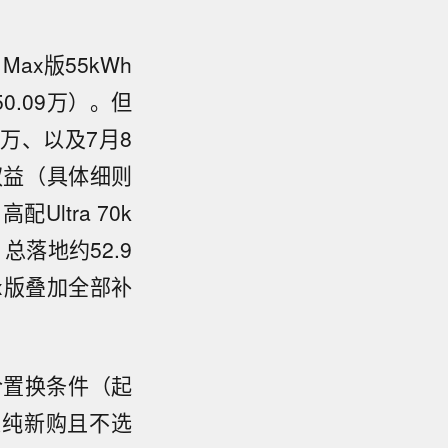
ax版55kWh
（50.09万）。但
万、以及7月8
权益（具体细则
ltra 70k
总落地约52.9
ax版叠加全部补
合置换条件（起
果纯新购且不选