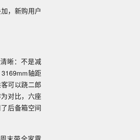
叠加，新购用户
常清晰：不是减
169mm轴距
乘客可以跷二郎
作为对比，六座
用了后备箱空间
周末带全家露