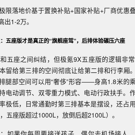
极限落地价基于置换补贴+国家补贴+厂商优惠
出1-2万。
：五座版才是真正的“旗舰座驾”，后排体验碾压六座
和五座之间纠结，但极氪9X五座版的逻辑非
本留给第三排的空间彻底让给第二排和行李厢。3
排腿部空间可以用“奢侈”形容——身高1.8米的
持电动调节、双零重力模式、电动行政扶手。
率极低，日常通勤时第三排基本是摆设，还占
L，五座版超过1000L，放倒后超2100L）。
景：如果你每周要接送孩子、偶尔去机场接人、