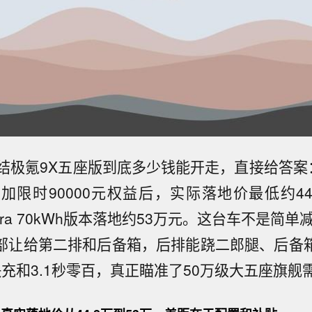
结极氪9X五座版到底多少钱能开走，直接给答案
叠加限时90000元权益后，实际落地价最低约4
tra 70kWh版本落地约53万元。这台车不是简单
全部让给第二排和后备箱，后排能跷二郎腿、后备箱超
快充和3.1秒零百，真正瞄准了50万级大五座旗舰