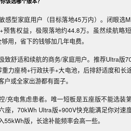
你该选哪个版本？
敏感型家庭用户（目标落地45万内）。闭眼选Max
+预售权益，极限落地约44.8万。虽然续航略
全够用，省下的钱够加几年电费。
致舒适和续航的商务/家庭用户。推荐Ultra版7
。双零重力座椅+行政扶手+大电池，后排舒适度和长
客户或全家出游都有面子。
控/充电焦虑患者。唯一短板是五座版不能选装
座，70kWh Ultra版+900V快充能满足你对
入55kWh版，长途补能频率会高一些。