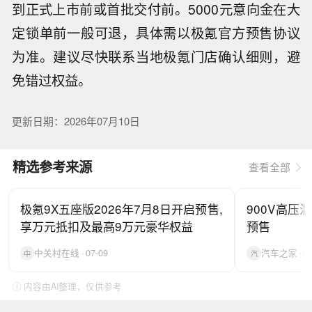
到正式上市前或首批交付前。5000元意向金在大
定锁单前一般可退，具体需以极氪官方预售协议
为准。建议尽快联系当地极氪门店确认细则，避
免错过权益。
更新日期：2026年07月10日
精选参考来源
查看全部
极氪9X五座版2026年7月8日开启预售,
900V高压
享万元抵扣及最高9万元豪华权益
预售
中关村在线 · 07-09
汽车之家 · 07
中
汽
ⓘ 内容由AI整理，仅供参考