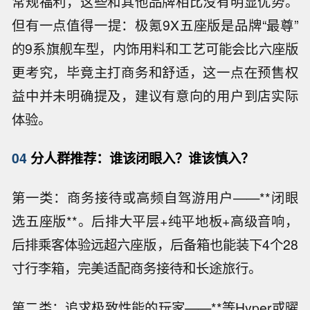
常规福利，这些和其他品牌相比没有明显优势。
但有一点值得一提：极氪9X五座版是品牌“最尊”
的9系旗舰车型，内饰用料和工艺可能会比六座版
更考究，毕竟主打商务和舒适，这一点在预售权
益中并未明确提及，建议有意向的用户到店实际
体验。
04
分人群推荐：谁该闭眼入？谁该慎入？
第一类：商务接待或高频自驾游用户——**闭眼
选五座版**。后排大平层+纯平地板+高级音响，
后排乘客体验远超六座版，后备箱也能装下4个28
寸行李箱，完美适配商务接待和长途旅行。
第二类：追求极致性能的玩家——**等Hyper或曜