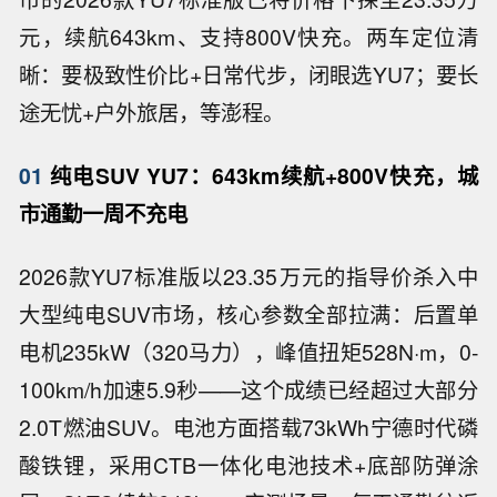
元，续航643km、支持800V快充。两车定位清
晰：要极致性价比+日常代步，闭眼选YU7；要长
途无忧+户外旅居，等澎程。
01
纯电SUV YU7：643km续航+800V快充，城
市通勤一周不充电
2026款YU7标准版以23.35万元的指导价杀入中
大型纯电SUV市场，核心参数全部拉满：后置单
电机235kW（320马力），峰值扭矩528N·m，0-
100km/h加速5.9秒——这个成绩已经超过大部分
2.0T燃油SUV。电池方面搭载73kWh宁德时代磷
酸铁锂，采用CTB一体化电池技术+底部防弹涂