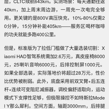
层，CLTC续航643km。实测场景：每天通勤往返
40km，加上周末周边游，一周充一次电完全够
用。更关键的是800V高压快充，10%-80%仅需2
0分钟，15分钟补能405km——服务区喝杯咖啡
的功夫就能多跑400公里。
但是，标准版为了拉低门槛做了大量选装切割：X
iaomi HAD智驾系统需加2.6万元，真皮座椅8000
元，25喇叭音响6000元，后排控制屏1000元。
如果全部选装，实际落地价将超过28万元，性价
比优势被削弱。此外，底盘采用前双叉臂+后五连
杆+连续可变阻尼减振器，调校偏舒适取向，运动
模式下支撑性足够，但极限操控不如特斯拉Mode
l Y那么犀利。空间方面，轴距3000mm，后排腿