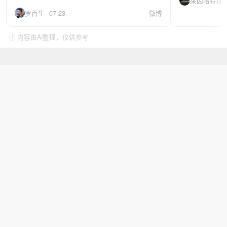
莱因哈特在拉伸 
罗百生 · 07-23
微博
ⓘ 内容由AI整理，仅供参考