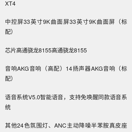
XT4
中控屏
33英寸9K曲面屏
33英寸9K曲面屏（标
配）
芯片
高通骁龙8155
高通骁龙8155
音响
AKG音响（高配）
14扬声器AKG音响（标
配）
语音系统
V5.0智能语音，支持免唤醒
同款语音系
统
其他
24色氛围灯、ANC主动降噪
半苯胺真皮座