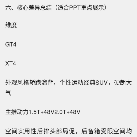
六、核心差异总结（适合PPT重点展示）
维度
GT4
XT4
外观风格
轿跑溜背，个性运动
经典SUV，硬朗大
气
主推动力
1.5T+48V
2.0T+48V
空间实用性
后排头部局促，后备箱受限
空间均