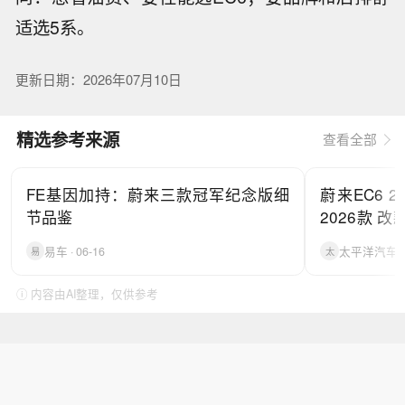
适选5系。
更新日期：2026年07月10日
精选参考来源
查看全部
FE基因加持：蔚来三款冠军纪念版细
蔚来EC6 2
节品鉴
2026款 改
_动力|排量
易车 · 06-16
太平洋汽车 · 
易
太
平洋汽车
ⓘ 内容由AI整理，仅供参考