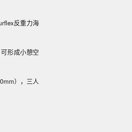
flex反重力海
，可形成小憩空
20mm），三人