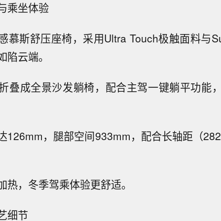
与乘坐体验
慕斯舒压座椅，采用Ultra Touch极触面料与Sur
如陷云端。
折叠成全景沙发躺椅，配合主驾一键躺平功能
126mm，腿部空间933mm，配合长轴距（28
加热，冬季驾乘体验更舒适。
艺细节