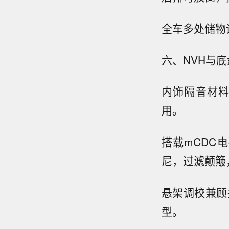
全车多处储物
六、NVH与
内饰隔音材
用。
搭载mCDC
尼，过滤颠簸
悬架调校兼顾
型。