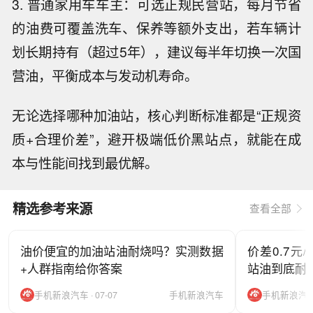
3. 普通家用车车主：可选正规民营站，每月节省
的油费可覆盖洗车、保养等额外支出，若车辆计
划长期持有（超过5年），建议每半年切换一次国
营油，平衡成本与发动机寿命。
无论选择哪种加油站，核心判断标准都是“正规资
质+合理价差”，避开极端低价黑站点，就能在成
本与性能间找到最优解。
精选参考来源
查看全部
油价便宜的加油站油耐烧吗？实测数据
价差0.7元
+人群指南给你答案
站油到底耐
手机新浪汽车 · 07-07
手机新浪汽车
手机新浪汽车 ·