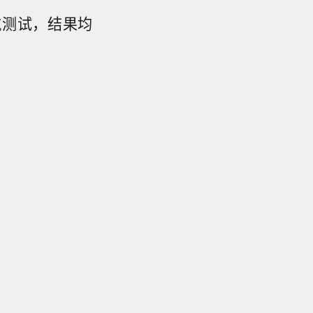
航测试，结果均