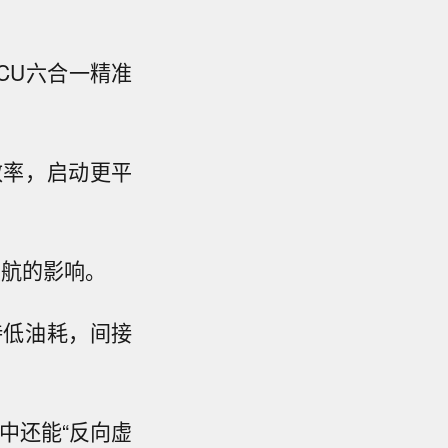
ICU六合一精准
效率，启动更平
续航的影响。
持低油耗，间接
测中还能“反向虚