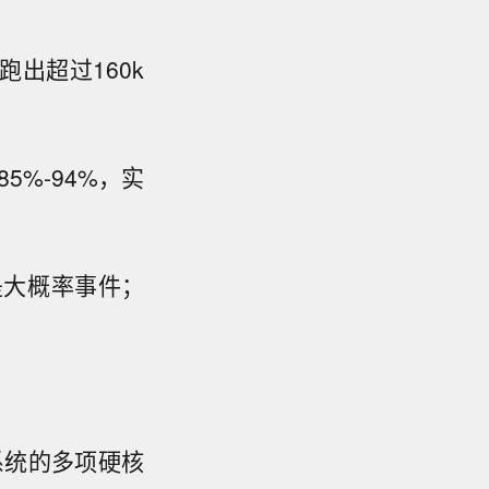
出超过160k
%-94%，实
是大概率事件；
系统的多项硬核