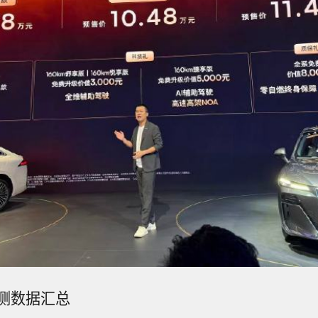
测数据汇总