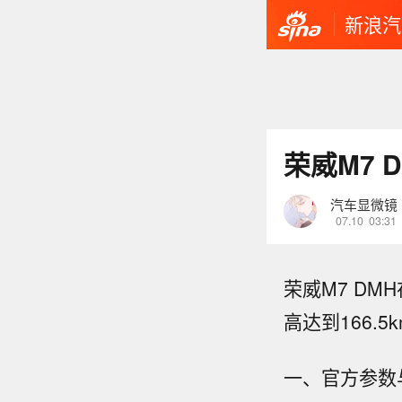
新浪汽
荣威M7 
汽车显微镜
07.10
03:31
荣威M7 DM
高达到166.
一、官方参数