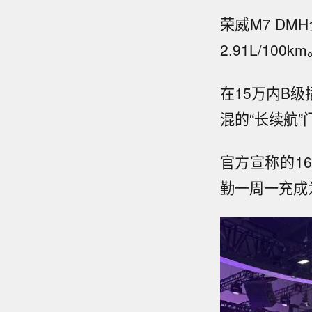
荣威M7 DM
2.91L/100k
在15万内B
混的“长续航”
官方宣称的1
勤一周一充成