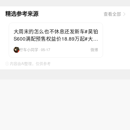
精选参考来源
查看全部
大周末的怎么也不休息还发新车#昊铂
S600满配预售权益价18.89万起#大家
觉得贵不贵？18万能选择
柠车小同学 · 05-17
微博
ⓘ 内容由AI整理，仅供参考