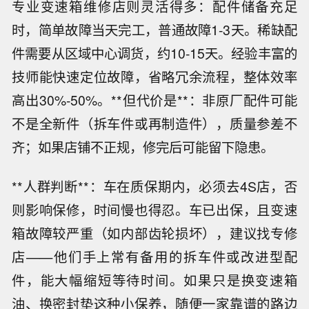
专业变速箱维修店则灵活得多：配件储备充足
时，简单故障当天完工，普通故障1-3天。稀缺配
件需要从区域中心调货，约10-15天。经验丰富的
技师能快速定位故障，省略冗余流程，整体效率
高出30%-50%。**但代价是**：非原厂配件可能
不是全新件（拆车件或再制造件），质量参差不
齐；如果店铺不正规，修完后可能留下隐患。
**人群判断**：车在质保期内，必须去4S店，否
则影响保修，时间慢也得忍。车已出保，且变速
箱故障较严重（如内部齿轮损坏），建议找专修
店——他们手上常有备用的拆车件或改进型配
件，能大幅缩短等待时间。如果只是换变速箱
油、换密封垫这种小保养，随便一家靠谱的路边