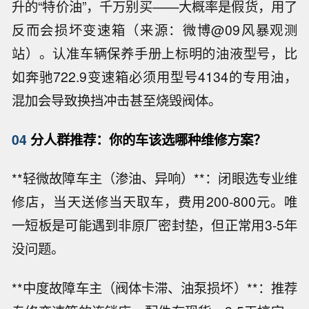
升的“特价油”，千万别买——大概率是假货，用了
反而会损坏变速箱（来源：微博@09风暴观测
站）。认准车辆保养手册上标明的油液型号，比
如奔驰722.9变速箱必须用型号4134的专用油，
混加会导致换挡冲击甚至烧毁阀体。
04
分人群推荐：你的车该选哪种维修方案？
**轻微故障车主（渗油、异响）**：闭眼选专业维
修店，当天送修当天取车，费用200-800元。唯
一短板是可能遇到非原厂密封垫，但正常用3-5年
没问题。
**中度故障车主（阀体卡滞、油泵损坏）**：推荐