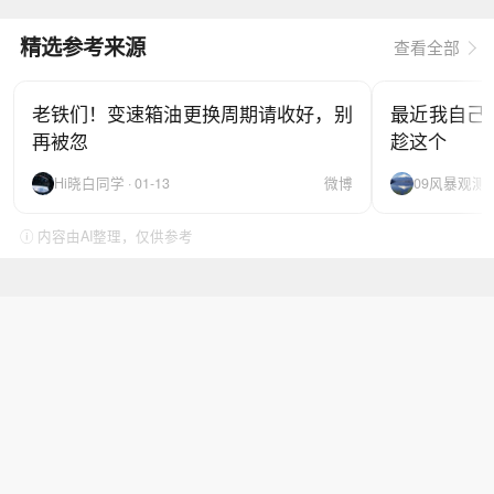
精选参考来源
查看全部
老铁们！变速箱油更换周期请收好，别
最近我自己
再被忽
趁这个
Hi晓白同学 · 01-13
微博
09风暴观测站 ·
ⓘ 内容由AI整理，仅供参考