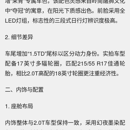
增“采青”专属车色，该配色灵感来自岭南醒狮文化
中“夺冠”的寓意，在阳光下质感出色。前脸采用全
LED灯组，标志性的三段式日行灯辨识度极高。
2. 细节差异
车尾增加“1.5TD”尾标以区分动力身份。实拍车型
配备17英寸多辐轮圈，匹配215/55 R17佳通轮
胎，相比2.0T高配的18英寸轮圈更注重经济性。
二、内饰与配置
1. 座舱布局
内饰整体与2.0T车型保持一致，采用幻夜墨染配