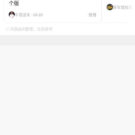
个版
新车情报局 · 
牛哥说车 · 06-20
微博
ⓘ 内容由AI整理，仅供参考