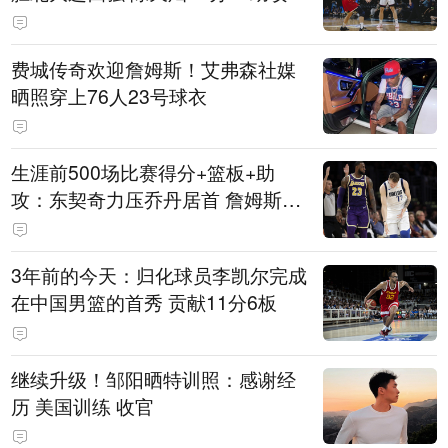
费城传奇欢迎詹姆斯！艾弗森社媒
晒照穿上76人23号球衣
生涯前500场比赛得分+篮板+助
攻：东契奇力压乔丹居首 詹姆斯第
六
3年前的今天：归化球员李凯尔完成
在中国男篮的首秀 贡献11分6板
继续升级！邹阳晒特训照：感谢经
历 美国训练 收官