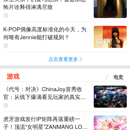
怖片诠释得淋漓尽致
K-POP偶像高度标准化的今天，为
何唯有Jennie能打破规则？
点击查看更多
游戏
电竞
《代号：对决》ChinaJoy首秀收
官：从线下爆满看见玩家的真实期
待
虎牙游戏发行IP矩阵再落重磅一
子！顶流“女明星”ZANMANG LOO