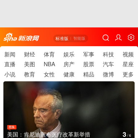
标准版
智能版
新闻
财经
体育
娱乐
军事
科技
视频
直播
美图
NBA
房产
股票
汽车
星座
小说
教育
女性
健康
精品
微博
更多
图集
4
云南普洱：乡村风光如画
/
6