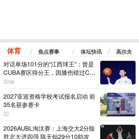
体育
焦点赛事
体坛快讯
高尔夫
对话单场101分的“江西球王”：曾是
CUBA赛区得分王，因膝伤错过CB
A选秀
32
2027亚巡资格学校考试报名启动 前
35名获参赛卡
2026AUBL淘汰赛：上海交大2分险
胜北大进四强 陈天灿29分10助攻