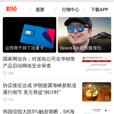
财经
股票
行情中心
下载APP
运营商干掉了流量卡，他们真的玩不起了
SpaceX火箭残骸撞击月球
国家网信办：对派拓公司在华销售
产品启动网络安全审查
149
协议接近达成 伊朗披露海峡新航道
通行细节 美方再提“倒计时”
174
韩国综指大跌5%触发熔断，SK海