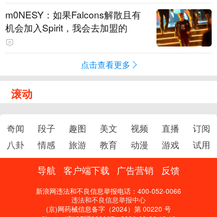
m0NESY：如果Falcons解散且有
机会加入Spirit，我会去加盟的
点击查看更多
滚动
奇闻
段子
趣图
美文
视频
直播
订阅
八卦
情感
旅游
教育
动漫
游戏
试用
导航
客户端下载
广告营销
反馈
新浪网违法和不良信息举报电话：400-052-0066
违法和不良信息举报中心
(京)网药械信息备字（2024）第 00220 号