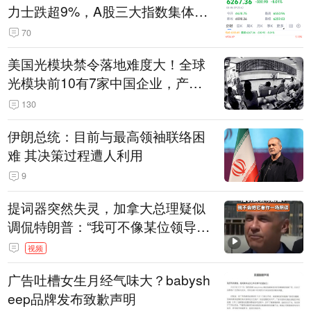
力士跌超9%，A股三大指数集体低
开
70
美国光模块禁令落地难度大！全球
光模块前10有7家中国企业，产业
界人士：想“脱钩”并不容易
130
伊朗总统：目前与最高领袖联络困
难 其决策过程遭人利用
9
提词器突然失灵，加拿大总理疑似
调侃特朗普：“我可不像某位领导
人，把这当成一场阴谋”，全场哄笑
视频
广告吐槽女生月经气味大？babysh
eep品牌发布致歉声明