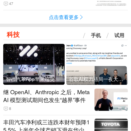
47
点击查看更多
科技
手机
试用
智己汽车App苹果端突然“下架”
谷歌AI权力格局一夜大洗牌
继 OpenAI、Anthropic 之后，Meta
AI 模型测试期间也发生“越界”事件
8
丰田汽车净利或三连跌本财年预降1
5.5% 上半年全球产销下滑在华少卖