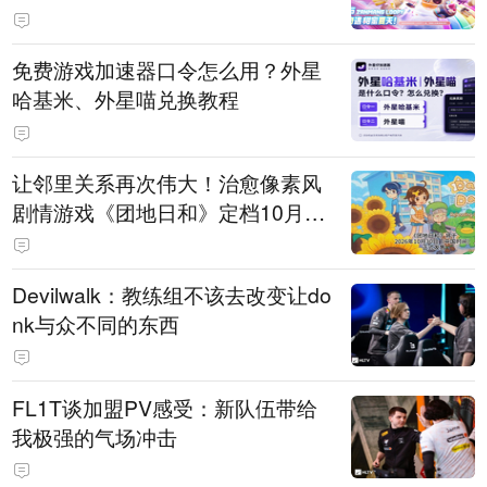
PY 正版3D消除手游《消消奇遇》
惊喜曝光
免费游戏加速器口令怎么用？外星
哈基米、外星喵兑换教程
让邻里关系再次伟大！治愈像素风
剧情游戏《团地日和》定档10月30
日发售
Devilwalk：教练组不该去改变让do
nk与众不同的东西
FL1T谈加盟PV感受：新队伍带给
我极强的气场冲击