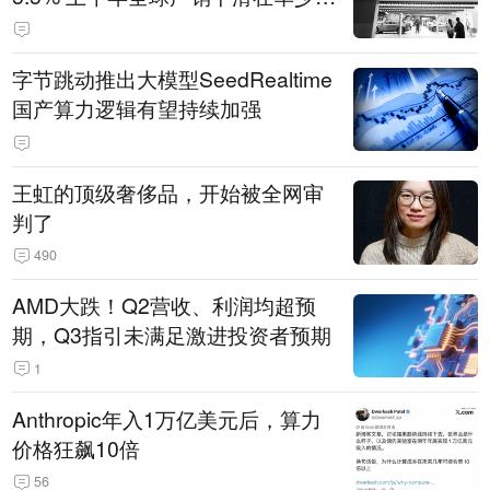
14.3万辆
字节跳动推出大模型SeedRealtime
国产算力逻辑有望持续加强
王虹的顶级奢侈品，开始被全网审
判了
490
AMD大跌！Q2营收、利润均超预
期，Q3指引未满足激进投资者预期
1
Anthropic年入1万亿美元后，算力
价格狂飙10倍
56