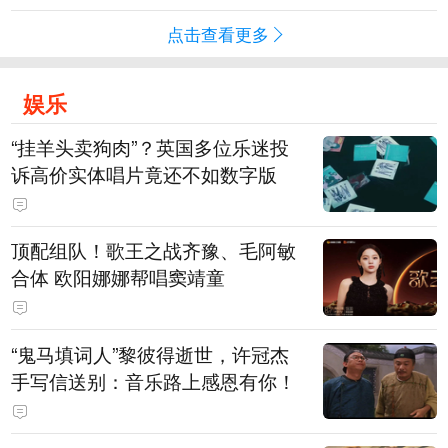
点击查看更多
娱乐
“挂羊头卖狗肉”？英国多位乐迷投
诉高价实体唱片竟还不如数字版
顶配组队！歌王之战齐豫、毛阿敏
合体 欧阳娜娜帮唱窦靖童
“鬼马填词人”黎彼得逝世，许冠杰
手写信送别：音乐路上感恩有你！