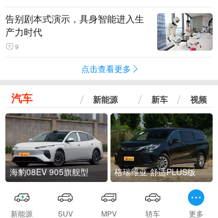
告别剧本式演示，具身智能进入生
产力时代
9
点击查看更多
汽车
新能源
新车
视频
海豹08EV 905旗舰型
格瑞维亚 舒适PLUS版
新能源
SUV
MPV
轿车
更多