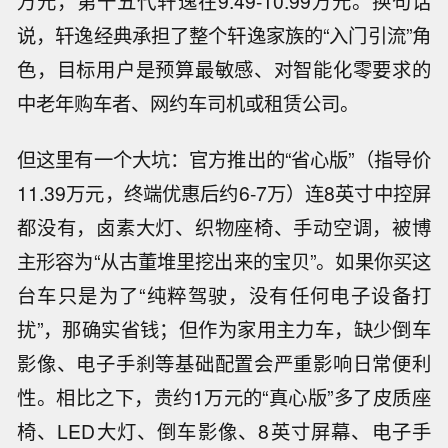
万元，第十五代轩逸在9.49-10.99万元。换句话
说，轩逸经典承担了整个轩逸家族的“入门引流”角
色，目标用户是预算最敏感、对智能化零要求的
中老年购车者、网约车司机或租赁公司。
但这里有一个大坑：官方推出的“省心版”（指导价
11.39万元，终端优惠后约6-7万）连8英寸中控屏
都没有，卤素大灯、织物座椅、手动空调，被博
主形容为“从古董堆里挖出来的宝贝”。如果你买这
台车只是为了“纯粹驾驶，没有任何电子设备打
扰”，那确实省钱；但作为家用主力车，缺少倒车
影像、电子手刹等基础配置会严重影响日常便利
性。相比之下，贵约1万元的“真心版”多了皮质座
椅、LED大灯、倒车影像、8英寸屏幕、电子手