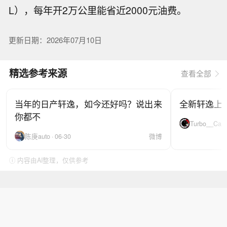
L），每年开2万公里能省近2000元油费。
更新日期：2026年07月10日
精选参考来源
查看全部
当年的日产轩逸，如今还好吗？说出来
全新轩逸上市，
你都不
Turbo__Car ·
陈庚auto · 06-30
微博
ⓘ 内容由AI整理，仅供参考