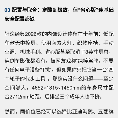
03
配置与取舍：寒酸到极致，但“省心版”连基础
安全配置都缺
轩逸经典2026款的内饰设计停留在十年前：低配
车款无中控屏、使用卤素大灯、织物座椅、手动
空调、机械手刹。省心版甚至取消了8英寸屏幕，
连倒车影像都没有，被网友戏称“纯粹驾驶，不要
有任何电子设备打扰”。但如果你只把它当一台“四
个轮子的代步工具”，那确实没什么问题——至少
空间够大，4652×1815×1450mm的车身尺寸配
合2712mm轴距，后排坐三个成年人也不挤。
然而，同价位已经可以选择比亚迪海鸥、五菱缤