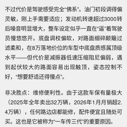
不过代价是驾驶感受完全“佛系”。油门初段调得偏
灵敏，刚上手需要适应；发动机转速超过3000转
后噪音明显增大，整车设定似乎一直在“逼”着驾驶
员慢悠悠开。底盘调校偏软，对路面细碎颠簸过
滤柔和，在8万落地价位的车型中底盘质感属顶级
水平——但代价是减振器低速压缩阻尼偏弱，遇
到起伏较大的路面容易出现触顶，姿态控制不
好，“想要舒适还得慢点”。
非决胜点：维修便利性。由于这款车保有量极大
（2025年全年卖出32万辆，2026年1月月销超2.
4万辆），任何路边店都能修，配件便宜且随处可
买。这也是它被称为“一车传三代”的重要原因。