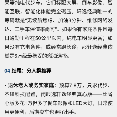
果等纯电代步车，它们标配大屏、倒车影像、智
能互联，智能化体验完全碾压。轩逸经典唯一的
筹码就是“无续航焦虑、加油3分钟、维修网络发
达、二手车保值率尚可”。如果你有家充条件且每
日通勤里程在50公里以内，纯电车明显更香；如
果没有充电条件，或经常跑长途，那轩逸经典依
然是6万级最稳妥的燃油选择。
04
结尾：分人群推荐
•
退休老人或务实家庭
：预算7-8万，只求代步、
不碰科技配置，闭眼选轩逸经典真心版——比省
心版多花1万但多了倒车影像和LED大灯，日常使
用更便利，后期卖车也更好出手。