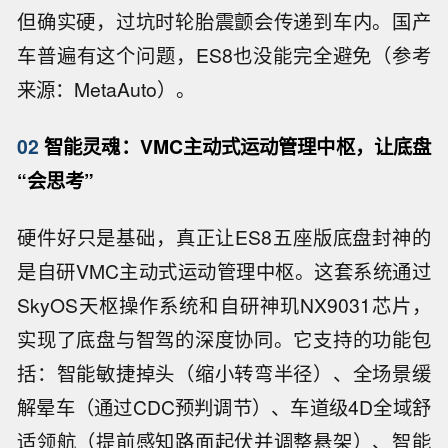
但确实硬，过坑时轮胎震颤会传递到车内。国产
车普遍有这个问题，ES8也没能完全避免（参考
来源：MetaAuto）。
02
智能灵魂：VMC主动式运动管理中枢，让底盘
“会思考”
硬件好只是基础，真正让ES8五座版底盘封神的
是自研VMC主动式运动管理中枢。这套系统通过
SkyOS天枢操作系统和自研神玑NX9031芯片，
实现了底盘与智驾的深度协同。它支持的功能包
括：智能敏捷掉头（缩小转弯半径）、全场景缓
解晕车（通过CDC预判调节）、车道级4D全域舒
适领航（提前感知路面起伏并调整悬架）、智能