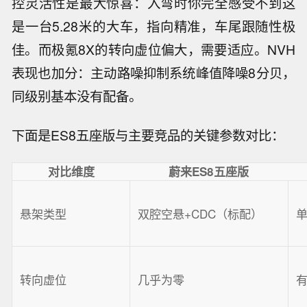
控灵活性是最大惊喜：入弯时你完全感受不到这
是一台5.28米的大车，指向精准，车尾跟随性极
佳。而极氪8X的转向虚位偏大，需要适应。NVH
表现也加分：主动路噪抑制系统峰值降噪8分贝，
同级别基本没有配备。
下面是ES8五座版与主要竞品的关键参数对比：
对比维度
蔚来ES8五座版
悬架类型
双腔空悬+CDC（标配）
单
转向虚位
几乎为零