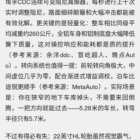
埃孚CDC连续可变阻尼减振器，每秒进行上千次
实时调整阻尼，路面细碎颠簸和大幅冲击都能被
有效化解。更关键的是轻量化：整车相比同级平
均减重约260公斤，全铝车身和铝制底盘大幅降低
簧下质量，这对操控响应和能耗都是质的提升
（参考来源：余洋ddc、笪屹超人、晚点Aut
o）。转向系统也值得一提：前轮转向角极大，中
间虚位几乎为零，配合渐进式增益调校，泊车比
途锐更顺手（参考来源：MetaAuto）。实际场景
是：你在狭窄的地下车库掉头，不需要来回倒
腾，一把方向就能过去——5.28米的车长，转弯
半径只有5.7米。
不过有得必有失：22英寸HL轮胎虽然视觉霸气，