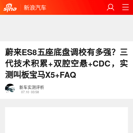
新浪汽车
蔚来ES8五座底盘调校有多强？三
代技术积累+双腔空悬+CDC，实
测叫板宝马X5+FAQ
新车实测评析
07.10
03:58