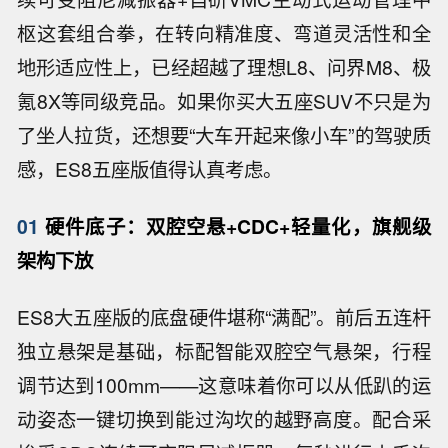
枢这套组合拳，在转向精准度、弯道灵活性和全
地形适应性上，已经超越了理想L8、问界M8、极
氪8X等同级竞品。如果你买大五座SUV不只是为
了坐人拉货，还想要“大车开起来像小车”的驾驶质
感，ES8五座版值得认真考虑。
01
硬件底子：双腔空悬+CDC+轻量化，旗舰级
架构下放
ES8大五座版的底盘硬件堪称“满配”。前后五连杆
独立悬架是基础，标配智能双腔空气悬架，行程
调节达到100mm——这意味着你可以从低趴的运
动姿态一键切换到能过沟坎的越野高度。配合采