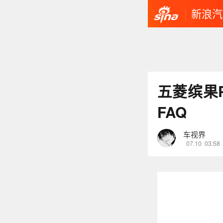
新浪汽
五菱缤果
FAQ
车视界
07.10
03:58