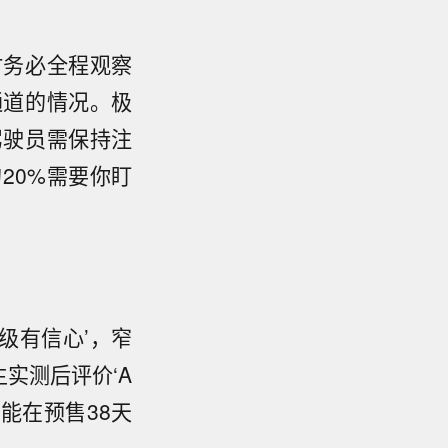
时务必全程观察
通道的情况。极
驾驶员需保持注
20%需要你盯
级有信心’，窄
实测后评价‘A
能在预售38天