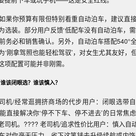
如果你预算有限但特别看重自动泊车，建议直
为选装。部分用户反馈‘低配车没有自动泊车，需
前务必和销售确认。另外，自动泊车搭配540°
为‘刚拿驾照也能轻松驾驭’，对女生尤其友好，
这项配置可能并非刚需。
谁该闭眼选？谁该慎入？
手/女司机/经常逛拥挤商场的代步用户：闭眼选带
能直接解决你‘停不下车、停不进去’的日常焦虑，
老司机。???? 老司机/追求性价比用户：慎入自
车对你毫无压力，省下这笔钱去升级续航或内饰更