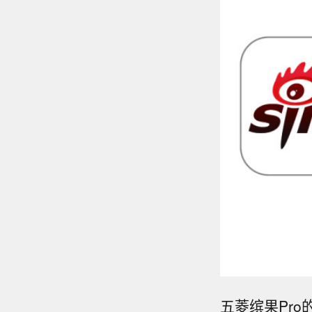
五菱缤果Pr