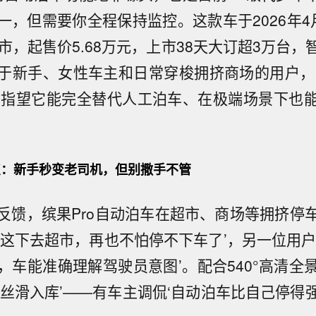
一，但需要你全程保持监控。这款车于2026年4
市，起售价5.68万元，上市38天大订超3万台
于新手、女性车主和日常穿梭拥挤商场的用户，
你指望它能完全替代人工泊车、在极端场景下也
：新手秒变老司机，但别撒手不管
反馈，缤果Pro自动泊车在超市、商场等拥挤停
‘这下去超市，再也不怕停不下车了’，另一位用户
，车能准确理解驾驶员意图’。配合540°高清全
‘丝滑入库’——有车主调侃‘自动泊车比自己停得