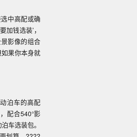
接选中高配或确
要加钱选装’，
全景影像的组合
但如果你本身就
自动泊车的高配
配合540°影
动泊车选装包。
划算。????