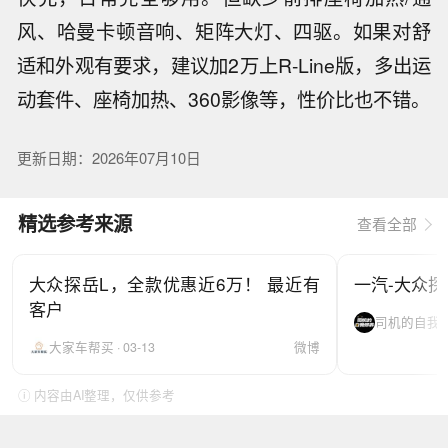
风、哈曼卡顿音响、矩阵大灯、四驱。如果对舒
适和外观有要求，建议加2万上R-Line版，多出运
动套件、座椅加热、360影像等，性价比也不错。
更新日期：2026年07月10日
精选参考来源
查看全部
大众探岳L，全款优惠近6万！ 最近有
一汽-大众探
客户
司机的自我修养 
大家车帮买 · 03-13
微博
ⓘ 内容由AI整理，仅供参考