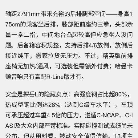
轴距2791mm带来充裕的后排腿部空间——身高1
75cm的乘客坐后排，膝部距前座约三拳，头部余
量一拳二指，中间地台凸起较高但应急坐人没问
题。后备箱容积规整，支持后排4/6放倒，放倒后
接近纯平，搬家拉货无压力。不过，精英版前排
座椅无加热/通风，可选装但需额外付费；哈曼卡
顿音响只有高配R-Line版才有。
安全是探岳L的隐藏卖点：高强度钢占比超80%，
热成型钢比例达28%（达到C级车水平），车顶
可承压超过车重4.5倍的压力，遵循C-NCAP、C-I
ASI及大众内部严苛标准。实际碰撞测试成绩尚未
公布，但从用料看，被动安全值得信赖。13项主