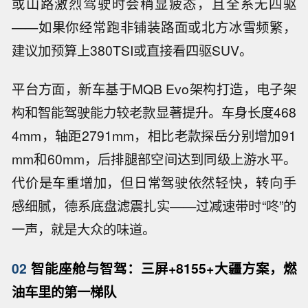
或山路激烈驾驶时会稍显疲态，且全系无四驱
——如果你经常跑非铺装路面或北方冰雪频繁，
建议加预算上380TSI或直接看四驱SUV。
平台方面，新车基于MQB Evo架构打造，电子架
构和智能驾驶能力较老款显著提升。车身长度468
4mm，轴距2791mm，相比老款探岳分别增加91
mm和60mm，后排腿部空间达到同级上游水平。
代价是车重增加，但日常驾驶依然轻快，转向手
感细腻，德系底盘滤震扎实——过减速带时“咚”的
一声，就是大众的味道。
02
智能座舱与智驾：三屏+8155+大疆方案，燃
油车里的第一梯队