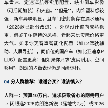
车雷达、定速巡航等实用配置，缺少倒车影像
（可后期加装）和天窗。**但是**，内饰塑料感较
强，新车异味明显，且车门密封条存在漏水通病
（2023款已部分改进）。外观设计偏向成熟稳
重，借鉴了帕萨特的风格，看起来比实际价格更
大气。如果你更看重智能化配置（如L2驾驶辅
助、大屏导航），同价位的国产车（如比亚迪秦P
LUS）配置更高；但如果你只求“皮实耐用、空间
够用”，朗逸的均衡表现仍是同级标杆。
04
分人群推荐：谁适合买？谁该慎入？
人群一：预算10万内、追求极致省心的刚需用户
→ 闭眼选2026款朗逸新锐（落地约7万）或2026