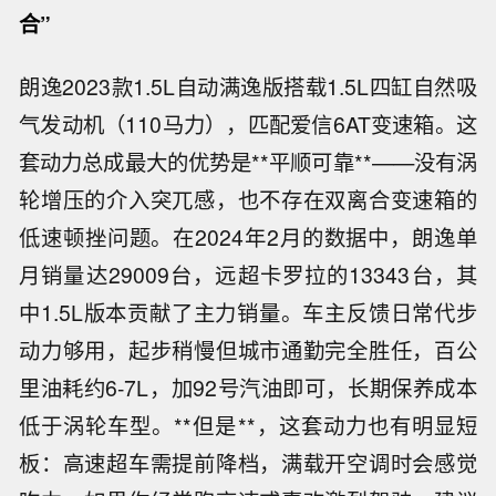
合”
朗逸2023款1.5L自动满逸版搭载1.5L四缸自然吸
气发动机（110马力），匹配爱信6AT变速箱。这
套动力总成最大的优势是**平顺可靠**——没有涡
轮增压的介入突兀感，也不存在双离合变速箱的
低速顿挫问题。在2024年2月的数据中，朗逸单
月销量达29009台，远超卡罗拉的13343台，其
中1.5L版本贡献了主力销量。车主反馈日常代步
动力够用，起步稍慢但城市通勤完全胜任，百公
里油耗约6-7L，加92号汽油即可，长期保养成本
低于涡轮车型。**但是**，这套动力也有明显短
板：高速超车需提前降档，满载开空调时会感觉