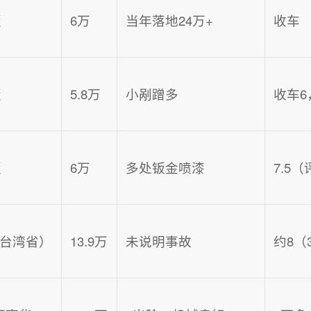
版
6万
当年落地24万+
收车
版
5.8万
小剐蹭多
收车6
版
6万
多处钣金喷漆
7.5
L（台湾省）
13.9万
未说明事故
约8（