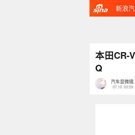
新浪汽
本田CR-
Q
汽车显微镜
07.10
03:59