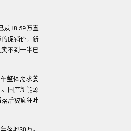
从18.59万直
9万的促销价。新
在卖不到一半已
手车整体需求萎
”。国产新能源
置落后被疯狂吐
18年落地30万，