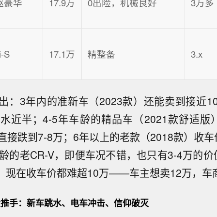
四驱豪华
17.9万
0出险，机械良好
3万多
i-S
17.1万
精整备
3.x
出：3年内的准新车（2023款）还能卖到接近1
水近半；4-5年车龄的精品车（2021款舒适版
接跌到7-8万；6年以上的老款（2018款）收
龄的老CR-V，即便车况不错，也只有3-4万的
款，现在收车价都难超10万——车主想卖12万，
推手：新车跳水、电车冲击、信仰破灭