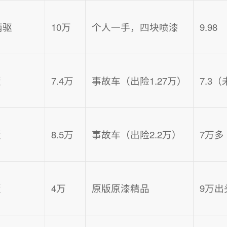
 两驱
10万
个人一手，四块喷漆
9.98
版
7.4万
事故车（出险1.27万）
7.3
版
8.5万
事故车（出险2.2万）
7万多
版
4万
原版原漆精品
9万出