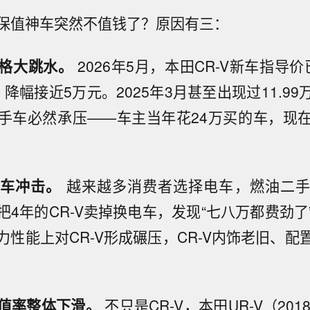
保值神车突然不值钱了？原因有三：
价格大跳水。
2026年5月，本田CR-V新车指导价已
万，降幅接近5万元。2025年3月甚至出现过11.9
手车必然承压——车主当年花24万买的车，现
源车冲击。
越来越多消费者选择电车，燃油二
把4年的CR-V卖掉换电车，发现“七八万都费劲了
力性能上对CR-V形成碾压，CR-V内饰老旧、配
值率整体下滑。
不只是CR-V，本田UR-V（20