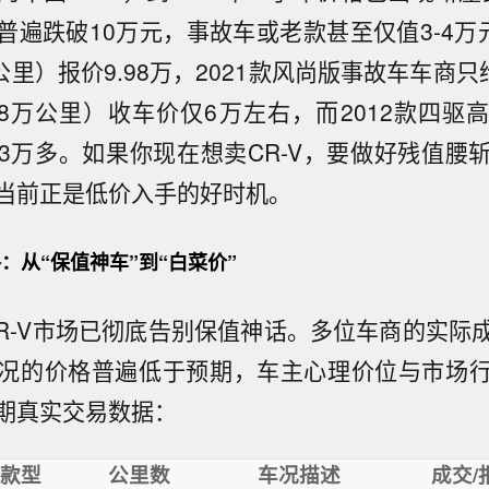
遍跌破10万元，事故车或老款甚至仅值3-4万元。
公里）报价9.98万，2021款风尚版事故车车商只给7
8万公里）收车价仅6万左右，而2012款四驱高
3万多。如果你现在想卖CR-V，要做好残值腰
当前正是低价入手的好时机。
：从“保值神车”到“白菜价”
手CR-V市场已彻底告别保值神话。多位车商的实际
况的价格普遍低于预期，车主心理价位与市场
期真实交易数据：
/款型
公里数
车况描述
成交/