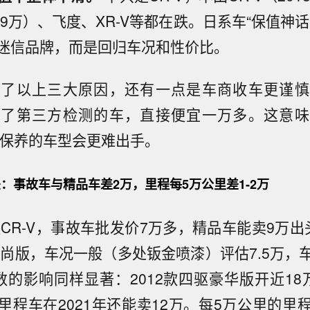
仅9万）、飞度、XR-V等都在跌。日系车“保值神
迷信品牌，而是回归车况和性价比。
除了以上三大原因，还有一点是车商收车更谨慎
不了第三方检测的车，直接便宜一万多。这意味
S保养的车型会更难出手。
：事故车与精品车差2万，里程每5万公里差1-2万
款CR-V，事故车批发价7万多，精品车能卖9万
款风尚版，车况一般（多处钣金喷漆）评估7.5万，
数的影响同样显著：2012款四驱豪华版开近18
里程车在2021年还能卖12万。每5万公里的里