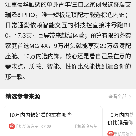
注重豪华触感的单身青年/三口之家闭眼选奇瑞艾
瑞泽8 PRO，唯一短板是顶配才能选棕色内饰；
日常通勤依赖智能交互的科技控直接冲零跑B1
0，17.3英寸巨屏带来越级体验；预算有限的务实
家庭首选MG 4X，9万出头就能享受20万级满配
座舱。10万内选内饰，核心还是看自己最在意的
需求点，质感、智能、性价比总能找到适合你的
那一款。
精选参考来源
查看全部
10万内内饰好看的车有哪些
10万内内饰
价比谁是你
手机新浪汽车 · 07-09
手机新浪汽车
手机新浪汽车 ·