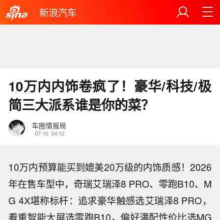
新浪汽车
10万内内饰卷疯了！豪华/科技/极
简三大派系谁是你的菜？
车圈情报局
07.10
04:12
10万内预算能买到媲美20万级的内饰质感！2026
年在售车型中，奇瑞艾瑞泽8 PRO、零跑B10、M
G 4X堪称标杆：追求豪华触感选艾瑞泽8 PRO，
看重智能大屏选零跑B10，偏好满配性价比选MG