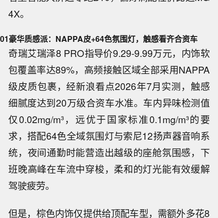
4X。
01
豪华质感派：NAPPA皮+64色氛围灯，触感看齐合资车
奇瑞艾瑞泽8 PRO指导价9.29-9.99万元，内饰软
包覆盖率达89%，高频接触区域全部采用NAPPA
级皮质包裹，经新浪看点2026年7月实测，触感
细腻度达到20万级合资车水准。车内异味检测值
仅0.02mg/m³，远优于国家标准0.1mg/m³的要
求，搭配64色全域氛围灯与索尼12扬声器音响系
统，夜间通勤时能营造出越级的座舱氛围感，下
班晚高峰在车流中穿梭，柔和的灯光能有效缓解
驾驶疲劳。
但是，棕色内饰仅提供给顶配车型，需额外多花8