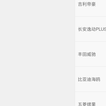
吉利帝豪
长安逸动PLU
丰田威驰
比亚迪海鸥
五菱缤果