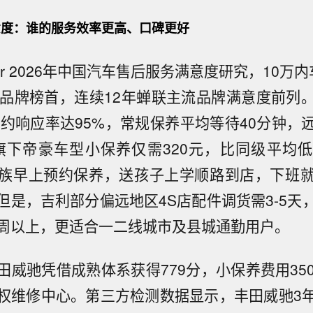
度：谁的服务效率更高、口碑更好
ower 2026年中国汽车售后服务满意度研究，10万
主品牌榜首，连续12年蝉联主流品牌满意度前列
预约响应率达95%，常规保养平均等待40分钟，
其旗下帝豪车型小保养仅需320元，比同级平均低
族早上预约保养，送孩子上学顺路到店，下班
但是，吉利部分偏远地区4S店配件调货需3-5天
周以上，更适合一二线城市及县城通勤用户。
威驰凭借成熟体系获得779分，小保养费用350-
权维修中心。第三方检测数据显示，丰田威驰3