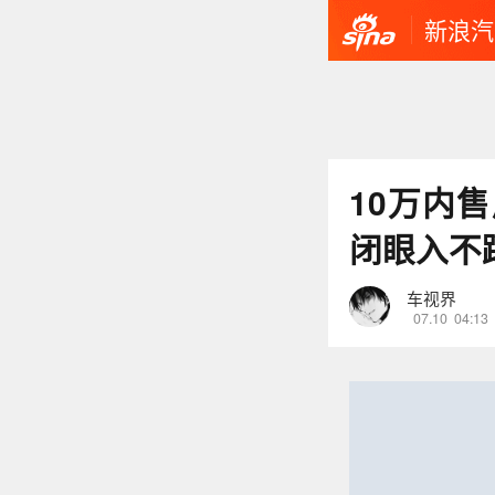
新浪汽
10万内
闭眼入不踩
车视界
07.10
04:13