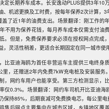
决定长期养车成本。长安逸动PLUS提供3年10
油、机滤更换及工时费，按每年保养2次计算，3年
覆盖了近1年的油费支出。场景翻译：刚工作的
前3年不用为保养花钱，每月养车成本仅需支付油
低。但是，免费保养要求必须在授权网点完成
益，灵活性稍差，更适合长期固定在同一城市使
，比亚迪海鸥为首任非营运车主提供三电终身
公里，还赠送2年内免费7kW充电桩及安装服务。
制，网约车用户也能享受。第三方检测显示，
概率仅0.3%。场景翻译：网约车司机开比亚迪海鸥
仍保持85%，后期衰减可免费换电芯，每公里电
鸥售后网点主要集中在城市区域，乡镇地区覆