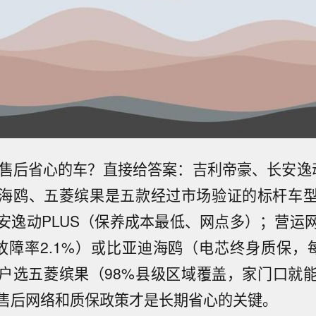
买售后省心的车？直接给答案：吉利帝豪、长安逸动
海鸥、五菱缤果是五款经过市场验证的标杆车
安逸动PLUS（保养成本最低、网点多）；营运
故障率2.1%）或比亚迪海鸥（电芯终身质保，
户选五菱缤果（98%县级区域覆盖，家门口就
售后网络和质保政策才是长期省心的关键。