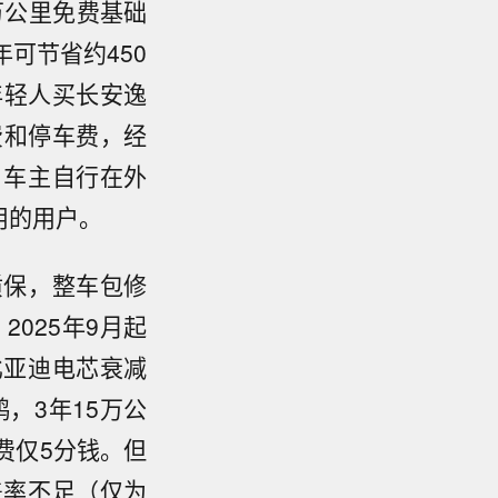
万公里免费基础
可节省约450
年轻人买长安逸
费和停车费，经
，车主自行在外
用的用户。
质保，整车包修
2025年9月起
比亚迪电芯衰减
，3年15万公
费仅5分钱。但
盖率不足（仅为