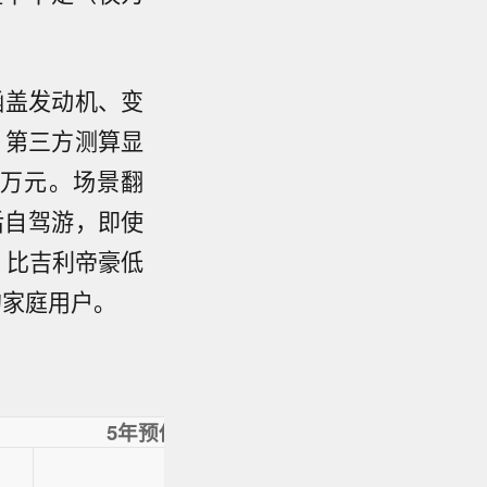
涵盖发动机、变
。第三方测算显
2万元。场景翻
后自驾游，即使
，比吉利帝豪低
的家庭用户。
5年预估养车成本
保值率（5年）