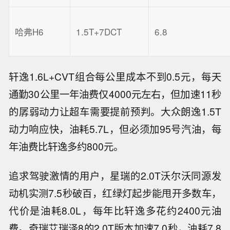
哈弗H6
1.5T+7DCT
6.8
轩逸1.6L+CVT组合每公里成本不到0.5元，每天
通勤30公里一年油费仅4000元左右，但加速11秒
的孱弱动力让超车需要提前预判。大众朗逸1.5T
动力响应快，油耗5.7L，但必须加95号汽油，每
年油费比轩逸多约800元。
追求驾驶激情的用户，星瑞的2.0T沃尔沃同源发
动机实测7.5秒破百，红绿灯起步能甩开多数车，
代价是油耗8.0L，每年比轩逸多花约2400元油
费。奇瑞艾瑞泽8的2.0T版本加速7.0秒，油耗7.8