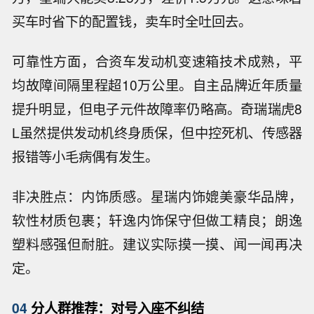
买车时省下的配置钱，卖车时全吐回去。
可靠性方面，合资车发动机变速箱技术成熟，平
均故障间隔里程超10万公里。自主品牌近年质量
提升明显，但电子元件故障率仍略高。奇瑞瑞虎8
L虽然提供发动机终身质保，但中控死机、传感器
报错等小毛病偶有发生。
非决胜点：内饰质感。星瑞内饰媲美豪华品牌，
软性材质包裹；轩逸内饰保守但做工精良；朗逸
塑料感强但耐脏。建议实际摸一摸、闻一闻再决
定。
04
分人群推荐：对号入座不纠结