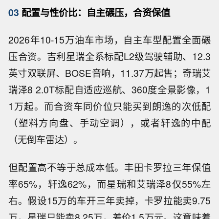
03
配置与性价比：自主碾压，合资保值
2026年10-15万油车市场，自主车型配置全面碾
压合资。吉利星瑞全系标配L2级驾驶辅助、12.3
英寸双联屏、BOSE音响，11.37万起售；奇瑞艾
瑞泽8 2.0T标配自适应巡航、360度全景影像，1
1万起。而合资车同价位只能买到朗逸的次低配
（塑料方向盘、手动空调），或者轩逸的中配
（无倒车雷达）。
但配置高不等于总成本低。丰田卡罗拉三年保值
率65%，轩逸62%，而星瑞和艾瑞泽8仅55%左
右。假设15万的车开三年卖掉，卡罗拉能卖9.75
万，星瑞只能卖8.25万，差价1.5万元。这意味着