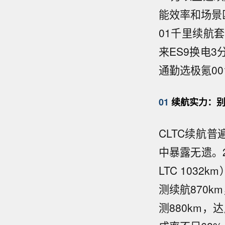
能效率和场景
01千里续航套
来ES9换电3
通勤选极氪00
01
续航实力：别
CLTC续航普
中暴露无遗。2
LTC 103
测续航870km
测880km，