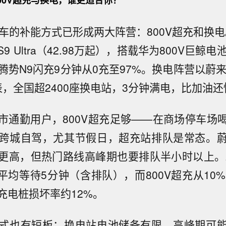
00V超充与换电，谁更适合你？
车的补能方式已形成两大阵营：800V超充和换电
9 Ultra（42.98万起），搭载华为800V巨鲸电
；腾势N9闪充9分钟从0充至97%。换电阵营以蔚来ES
表，全国超2400座换电站，3分钟满电，比加油还
市通勤用户，800V超充足够——在商场停车场
跨城自驾，尤其节假日，超充站排队是常态。
更高，但热门路线高峰期也要排队半小时以上。2
平均等待5分钟（含排队），而800V超充从10%
充电桩损坏率约12%。
式也有短板：换电站电池储备有限，高峰期可