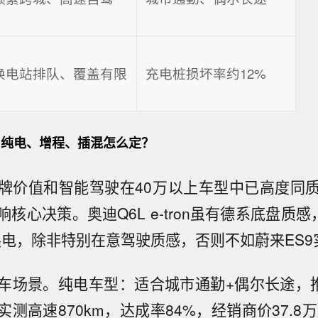
换电站排队、覆盖有限
充电桩损坏率约12%
纯电、增程、插混怎么定？
牌价值和智能驾驶在40万以上车型中已高度同
核心决策。奥迪Q6L e-tron虽有德系底盘质感
换电，除非特别在意驾驶质感，否则不如蔚来ES9
车场景。纯电车型：适合城市通勤+偶尔长途，推
测高速870km，达成率84%，经销商价37.8