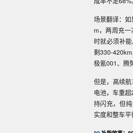
成率不足68%
场景翻译：如果
m，两周充一次
时就必须补能
剩330-4
极氪001、腾
但是，高续航
电池，车重超2
持闪充，但纯
实度和整车平