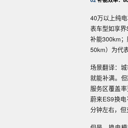
02
补能效率：8
40万以上纯电
表车型如享界S
补能300km
50km）为代
场景翻译：城
就能补满。但
服务区覆盖率
蔚来ES9换电
分钟左右，但
但是，换电模