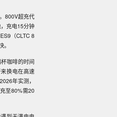
。800V超充代
池，充电15分钟
9（CLTC 8
快。
喝杯咖啡的时间
蔚来换电在高速
026年实测，
充至80%需20
能遇到无满电电