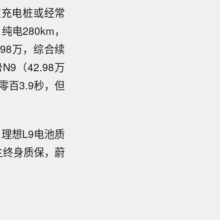
固定充电桩或经常
，纯电280km，
.98万，综合续
9（42.98万
零百3.9秒，但
理想L9电池质
主终身质保，蔚