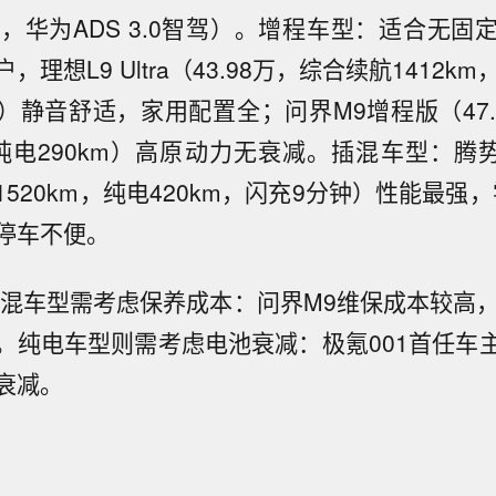
16km，华为ADS 3.0智驾）。增程车型：适合无
理想L9 Ultra（43.98万，综合续航1412km
L）静音舒适，家用配置全；问界M9增程版（47
，纯电290km）高原动力无衰减。插混车型：腾势N
520km，纯电420km，闪充9分钟）性能最强，
停车不便。
插混车型需考虑保养成本：问界M9维保成本较高，
。纯电车型则需考虑电池衰减：极氪001首任车
衰减。