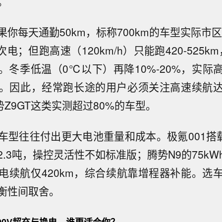
。
你每天通勤50km，标称700km的车型实际市区能跑
电；但跑高速（120km/h）只能跑420-525km
。冬季低温（0℃以下）再降10%-20%，实际
20km。因此，经常跑长途的用户必须关注高速续航
势Z9GT这类实测超过80%的车型。
车型往往付出更大电池重量和成本。极氪001搭载1
.3吨，操控灵活性不如标准版；腾势N9的75k
电续航仅420km，综合续航靠增程器补能。选
衡性间取舍。