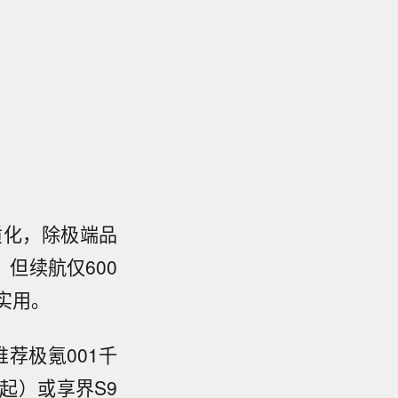
质化，除极端品
，但续航仅600
实用。
荐极氪001千
万起）或享界S9