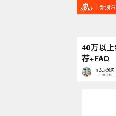
新浪汽
40万以
荐+FAQ
车友交流阁
07.10
04:09