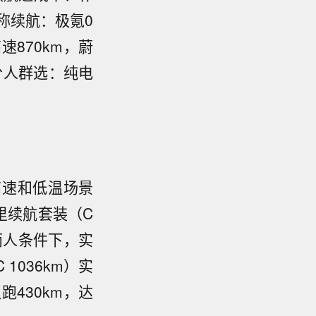
称续航：极氪0
速870km，蔚
。分人群选：纯电
在高速和低温场景
千里续航套装（C
载两人条件下，实
 1036km）实
跑430km，达