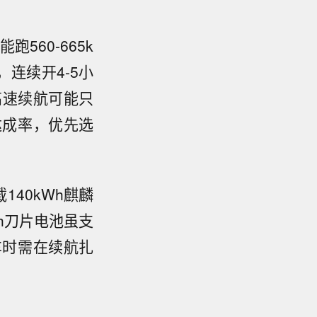
560-665k
，连续开4-5小
高速续航可能只
达成率，优先选
40kWh麒麟
Wh刀片电池虽支
车时需在续航扎