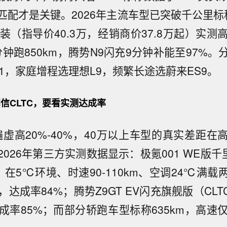
匹配才是关键。2026年主流车型已突破千公里标
装（指导价40.3万，经销商价37.8万起）实测高
分钟跑850km，腾势N9闪充9分钟补能至97%
1，家庭增程选理想L9，频繁长途选蔚来ES9。
信CLTC，要看实测达成率
遍虚高20%-40%，40万以上车型的真实差距
026年第三方实测数据显示：极氪001 WE版
2km）在5℃环境、时速90-110km、空调24℃满
，达成率84%；腾势Z9GT EV闪充旗舰版（CLTC
达成率85%；而部分轿跑车型标称635km，高速仅