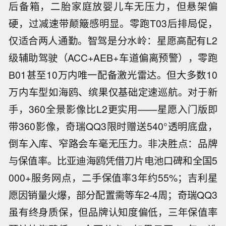
后备箱，二胎家庭放婴儿车无压力，但悬架偏
硬，过减速带颠簸感明显。零跑T03后排局促，
仅适合两人通勤。智驾是分水岭：星愿高配有L2
级辅助驾驶（ACC+AEB+车道偏离预警），零跑
B01甚至10万内唯一配备激光雷达。但大多数10
万内车型如海鸥、缤果仅基础定速巡航。对于新
手，360全景影像比L2更实用——星愿入门版即
带360影像，奇瑞QQ3限时赠送540°透明底盘，
倒车入库、窄路会车毫无压力。非决胜点：品牌
与保值率。比亚迪海鸥凭借刀片电池口碑和全国5
000+服务网点，二手保值率3年约55%；吉利星
愿因销量火爆，部分配置需等车2-4周；奇瑞QQ3
虽有终身质保，但品牌认知度偏低，三年保值率