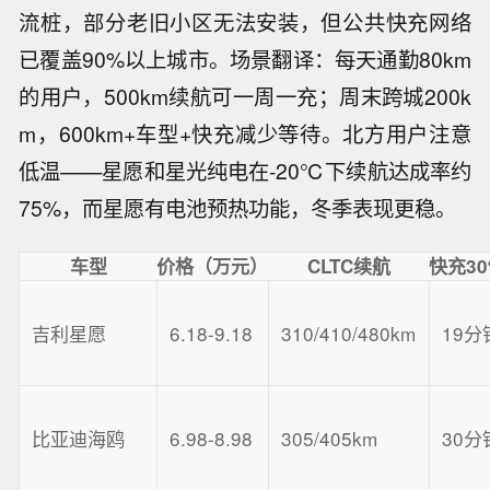
流桩，部分老旧小区无法安装，但公共快充网络
已覆盖90%以上城市。场景翻译：每天通勤80km
的用户，500km续航可一周一充；周末跨城200k
m，600km+车型+快充减少等待。北方用户注意
低温——星愿和星光纯电在-20℃下续航达成率约
75%，而星愿有电池预热功能，冬季表现更稳。
车型
价格（万元）
CLTC续航
快充30
吉利星愿
6.18-9.18
310/410/480km
19分
比亚迪海鸥
6.98-8.98
305/405km
30分