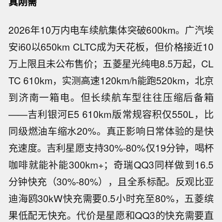
真刚需
2026年10万内电车续航集体突破600km。广汽埃
安i60以650km CLTC成为天花板，但价格接近10
万上限且未公布售价；五菱星光纯电8.5万起，CL
TC 610km，实测高速120km/h能跑520km，北京
到济南一箱电。但长续航车型往往压缩后备箱
——吉利银河E5 610km版常规容积仅550L，比
同级燃油车缩水20%。真正影响日常体验的是快
充速度。吉利星愿支持30%-80%仅19分钟，喝杯
咖啡就能补能300km+；奇瑞QQ3同样做到16.5
分钟快充（30%-80%），且全系标配。反观比亚
迪海鸥30kW快充需要0.5小时充至80%，五菱缤
果低配无快充。代价是星愿和QQ3的快充需要直