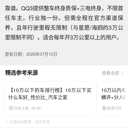
靠谱。QQ3提供整车终身质保+三电终身，不限首
任车主，行业独一份。但需全程在官方渠道保
养，且年行驶里程无限制（与星愿/海鸥的3万公
里限制不同）。适合每年开3万公里以上的用户。
更新日期：2026年07月10日
精选参考来源
查看全部
【10万以下的车排行榜】10万以下买
10万以内电
什么车好_性价比_汽车之家
横评+分人群
汽车之家 · 06-30
新浪汽车 · 07
汽
新
ⓘ 内容由AI整理，仅供参考