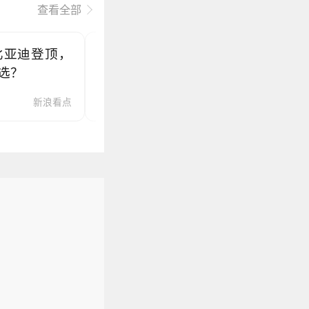
查看全部
比亚迪登顶，
2026年哪些车品牌服务最好？5个维
选？
对比蔚来/比亚迪/雷克萨斯，附分人
推荐+FAQ
新浪看点
手机新浪汽车 · 07-09
手机新浪汽