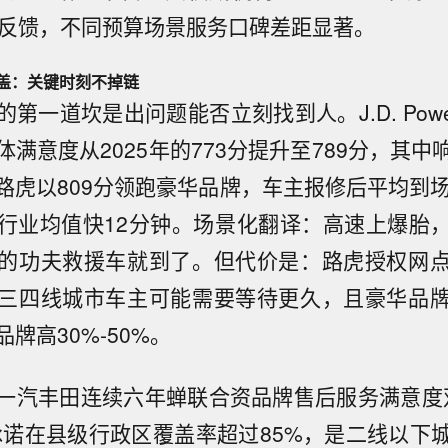
主反馈，不同预算场景服务口碑差距显著。
盖：关键时刻不掉链
第一道坎是出问题能否立刻找到人。J.D. Power
满意度从2025年的773分提升至789分，其
路虎以809分领跑豪华品牌，车主报修后平均到场
行业均值快12分钟。场景化翻译：高速上爆胎
的功夫救援车就到了。但代价是：路虎授权网
三四线城市车主可能需要等待更久，且豪华品
牌高30%-50%。
一汽丰田连续六年蝉联合资品牌售后服务满意度双
承诺在县级行政区覆盖率超过85%，是二线以下