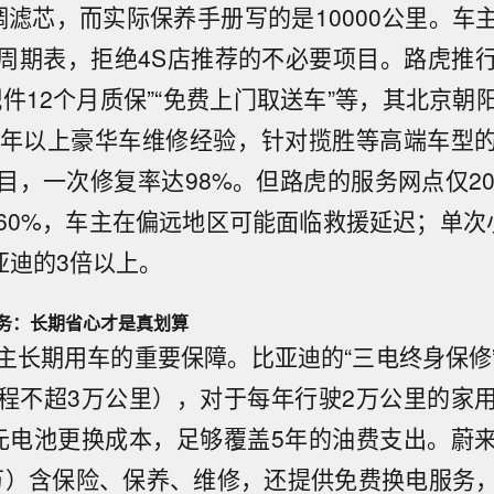
调滤芯，而实际保养手册写的是10000公里。车
周期表，拒绝4S店推荐的不必要项目。路虎推
配件12个月质保”“免费上门取送车”等，其北京朝
0年以上豪华车维修经验，针对揽胜等高端车型
目，一次修复率达98%。但路虎的服务网点仅20
60%，车主在偏远地区可能面临救援延迟；单次
亚迪的3倍以上。
务：长期省心才是真划算
主长期用车的重要保障。比亚迪的“三电终身保修
程不超3万公里），对于每年行驶2万公里的家
元电池更换成本，足够覆盖5年的油费支出。蔚
2万）含保险、保养、维修，还提供免费换电服务