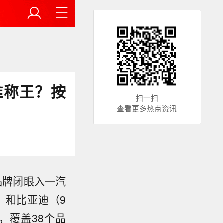
谁称王？按
扫一扫
查看更多热点资讯
资品牌闭眼入一汽
）和比亚迪（9
查，覆盖38个品