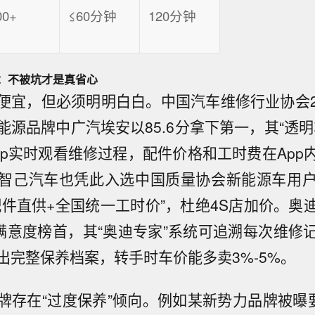
00+
≤60分钟
120分钟
：不被坑才是真省心
便宜，但必须明明白白。中国汽车维修行业协会202
能源品牌中广汽埃安以85.6分拿下第一，其“透明
pp实时观看维修过程，配件价格和工时费在App
智己汽车也凭此入选中国质量协会新能源车用
配件直供+全国统一工时价”，杜绝4S店加价。奥
居满意度榜首，其“奥迪专家”系统可追溯每次维修
出完整保养档案，转手时车价能多卖3%-5%。
牌存在“过度保养”倾向。例如某新势力品牌被曝要