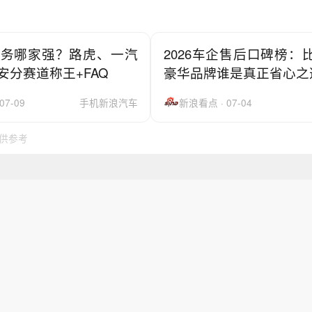
企服务哪家强？路虎、一汽
2026车企售后口碑榜：
安分赛道称王+FAQ
豪华品牌谁是真正省心之
7-09
手机新浪汽车
新浪看点 · 07-04
仅供参考