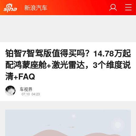
新浪汽车
铂智7智驾版值得买吗？14.78万起
配鸿蒙座舱+激光雷达，3个维度说
清+FAQ
车视界
07.10
04:23