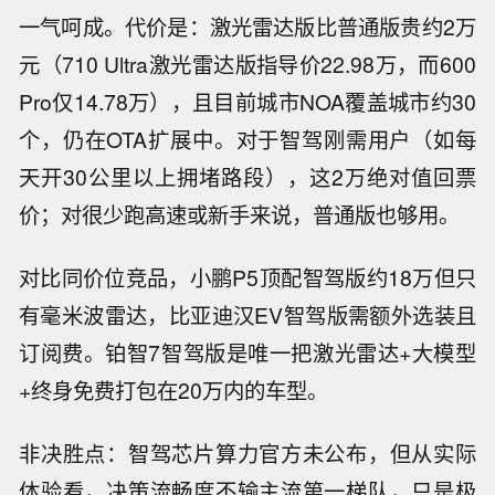
一气呵成。代价是：激光雷达版比普通版贵约2万
元（710 Ultra激光雷达版指导价22.98万，而600
Pro仅14.78万），且目前城市NOA覆盖城市约30
个，仍在OTA扩展中。对于智驾刚需用户（如每
天开30公里以上拥堵路段），这2万绝对值回票
价；对很少跑高速或新手来说，普通版也够用。
对比同价位竞品，小鹏P5顶配智驾版约18万但只
有毫米波雷达，比亚迪汉EV智驾版需额外选装且
订阅费。铂智7智驾版是唯一把激光雷达+大模型
+终身免费打包在20万内的车型。
非决胜点：智驾芯片算力官方未公布，但从实际
体验看，决策流畅度不输主流第一梯队，只是极