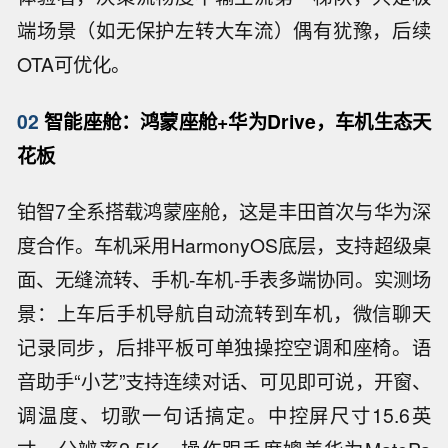
端场景（如无保护左转大车流）偶有犹豫，后续
OTA可优化。
02
智能座舱：鸿蒙座舱+华为Drive，车机生态天
花板
铂智7全系搭载鸿蒙座舱，这是丰田首次与华为深
度合作。车机采用HarmonyOS底层，支持超级桌
面、无缝流转、手机-车机-手表多端协同。实测场
景：上车后手机导航自动流转到车机，微信聊天
记录同步，后排平板可单独操控空调和座椅。语
音助手“小艺”支持连续对话、可见即可说，开窗、
调温度、切歌一句话搞定。中控屏尺寸15.6英