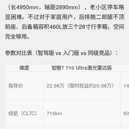
（长4950mm，轴距2890mm），老小区停车略
显困难。不过对于家庭用户，后排翘二郎腿不顶
前座、后备箱容积460L放三个28寸行李箱，空间
完全够用。
参数对比表（智驾版 vs 入门版 vs 同级竞品）：
维度
铂智7 710 Ultra激光雷达版
指导价
22.98万（限时权益约20.98万）
1
续航（CLTC）
710km
6