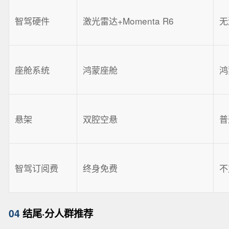
智驾硬件
激光雷达+Momenta R6
无
座舱系统
鸿蒙座舱
鸿
悬架
双腔空悬
普
智驾订阅费
终身免费
不
04
结尾·分人群推荐