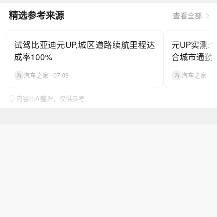
精选参考来源
查看全部
试驾比亚迪元UP,城区道路续航里程达
元UP实测:1
成率100%
合城市通勤
汽车之家 · 07-09
汽车之家 · 07
汽
汽
ⓘ 内容由AI整理，仅供参考